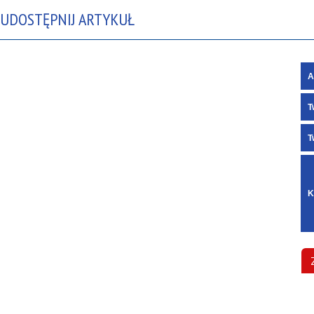
UDOSTĘPNIJ ARTYKUŁ
A
T
T
K