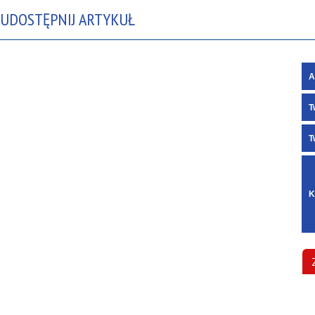
UDOSTĘPNIJ ARTYKUŁ
A
T
T
K