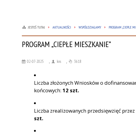
JESTEŚ TUTAJ
AKTUALNOŚCI
WSPÓŁDZIAŁAMY
PROGRAM „CIEPŁE M
PROGRAM „CIEPŁE MIESZKANIE”
02-07-2025
,
kns
,
3618
Liczba złożonych Wniosków o dofinansowan
końcowych:
12 szt.
Liczba zrealizowanych przedsięwzięć prze
szt.