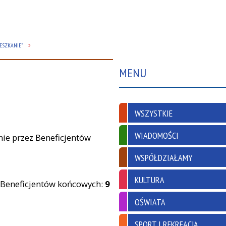
IESZKANIE”
MENU
WSZYSTKIE
WIADOMOŚCI
ie przez Beneficjentów
WSPÓŁDZIAŁAMY
KULTURA
z Beneficjentów końcowych:
9
OŚWIATA
SPORT I REKREACJA