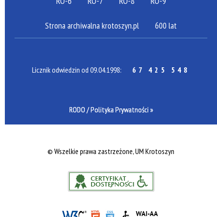
RO-6
RO-7
RO-8
RO-9
Strona archiwalna krotoszyn.pl
600 lat
Licznik odwiedzin od 09.04.1998:
67 425 548
RODO / Polityka Prywatności »
©
Wszelkie prawa zastrzeżone, UM Krotoszyn