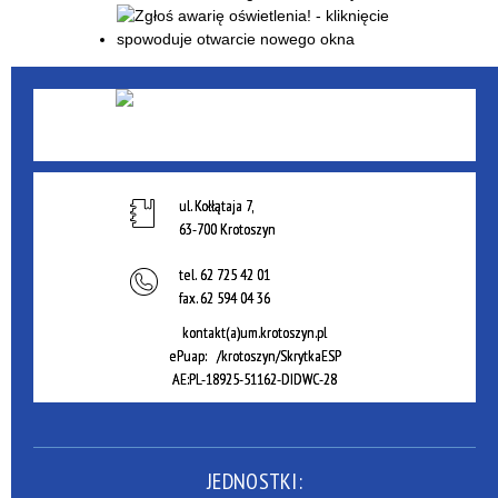
ul. Kołłątaja 7,
63-700 Krotoszyn
tel.
62 725 42 01
fax.
62 594 04 36
kontakt(a)um.krotoszyn.pl
ePuap: /krotoszyn/SkrytkaESP
AE:PL-18925-51162-DIDWC-28
JEDNOSTKI: