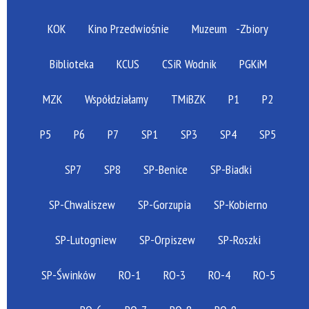
KOK
Kino Przedwiośnie
Muzeum
-Zbiory
Biblioteka
KCUS
CSiR Wodnik
PGKiM
MZK
Współdziałamy
TMiBZK
P1
P2
P5
P6
P7
SP1
SP3
SP4
SP5
SP7
SP8
SP-Benice
SP-Biadki
SP-Chwaliszew
SP-Gorzupia
SP-Kobierno
SP-Lutogniew
SP-Orpiszew
SP-Roszki
SP-Świnków
RO-1
RO-3
RO-4
RO-5