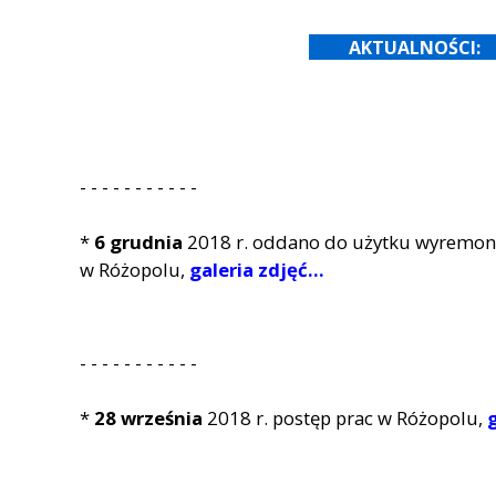
AKTUALNOŚCI:
- - - - - - - - - - -
*
6 grudnia
2018 r. oddano do użytku wyremon
w Różopolu,
galeria zdjęć...
- - - - - - - - - - -
*
28 września
2018 r. postęp prac w Różopolu,
g