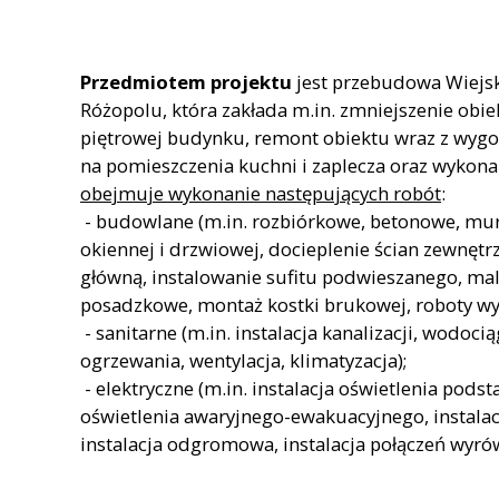
Przedmiotem projektu
jest przebudowa Wiejs
Różopolu, która zakłada m.in. zmniejszenie obie
piętrowej budynku, remont obiektu wraz z wygo
na pomieszczenia kuchni i zaplecza oraz wykona
obejmuje wykonanie następujących robót
:
- budowlane (m.in. rozbiórkowe, betonowe, mur
okiennej i drzwiowej, docieplenie ścian zewnętr
główną, instalowanie sufitu podwieszanego, mala
posadzkowe, montaż kostki brukowej, roboty wy
- sanitarne (m.in. instalacja kanalizacji, wodoc
ogrzewania, wentylacja, klimatyzacja);
- elektryczne (m.in. instalacja oświetlenia pods
oświetlenia awaryjnego-ewakuacyjnego, instala
instalacja odgromowa, instalacja połączeń wyr