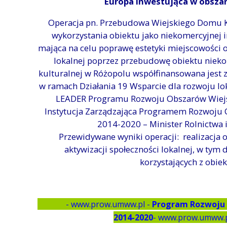
Europa inwestująca w obszar
Operacja pn. Przebudowa Wiejskiego Domu K
wykorzystania obiektu jako niekomercyjnej i
mająca na celu poprawę estetyki miejscowości o
lokalnej poprzez przebudowę obiektu nieko
kulturalnej w Różopolu współfinansowana jest 
w ramach Działania 19 Wsparcie dla rozwoju lo
LEADER Programu Rozwoju Obszarów Wiejsk
Instytucja Zarządzająca Programem Rozwoju O
2014-2020 – Minister Rolnictwa 
Przewidywane wyniki operacji: realizacja o
aktywizacji społeczności lokalnej, w tym 
korzystających z obiek
- www.prow.umww.pl -
Program Rozwoju 
2014-2020
- www.prow.um