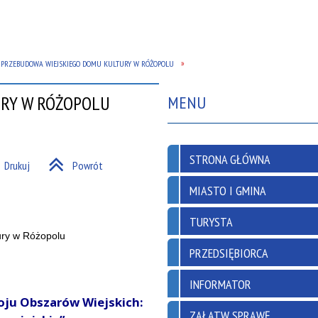
PRZEBUDOWA WIEJSKIEGO DOMU KULTURY W RÓŻOPOLU
URY W RÓŻOPOLU
MENU
STRONA GŁÓWNA
Drukuj
Powrót
MIASTO I GMINA
TURYSTA
PRZEDSIĘBIORCA
INFORMATOR
oju Obszarów Wiejskich:
ZAŁATW SPRAWĘ