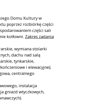
kiego Domu Kultury w
ktu poprzez rozbiórkę części
spodarowaniem części sali
nie kotłowni.
Zakres zadania
arskie, wymiana stolarki
znych, dachu nad salą
rskie, tynkarskie,
kończeniowe i elewacyjne);
iągowa, centralnego
tawowego, instalacja
cja gniazd wtyczkowych,
ównawczych).