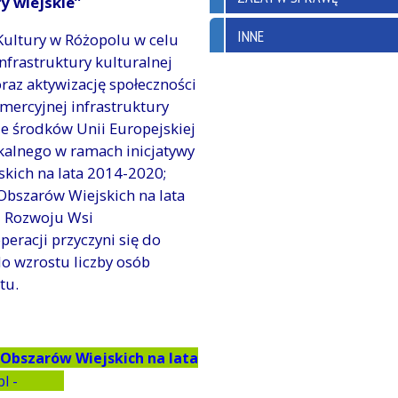
y wiejskie”
INNE
ultury w Różopolu w celu
nfrastruktury kulturalnej
raz aktywizację społeczności
mercyjnej infrastruktury
ze środków Unii Europejskiej
kalnego w ramach inicjatywy
ich na lata 2014-2020;
bszarów Wiejskich na lata
i Rozwoju Wsi
peracji przyczyni się do
do wzrostu liczby osób
tu.
Obszarów Wiejskich na lata
ww.pl -