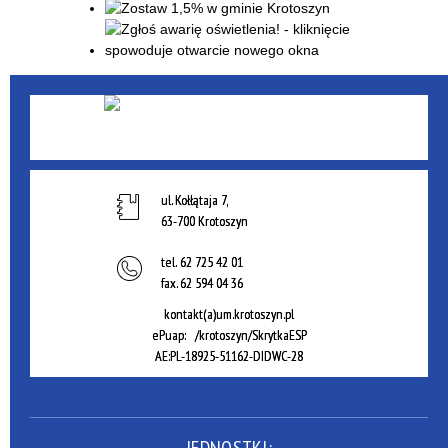
ul. Kołłątaja 7,
63-700 Krotoszyn
tel.
62 725 42 01
fax.
62 594 04 36
kontakt(a)um.krotoszyn.pl
ePuap: /krotoszyn/SkrytkaESP
AE:PL-18925-51162-DIDWC-28