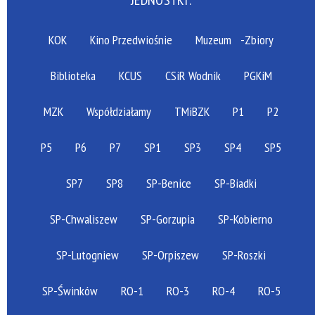
JEDNOSTKI:
KOK
Kino Przedwiośnie
Muzeum
-Zbiory
Biblioteka
KCUS
CSiR Wodnik
PGKiM
MZK
Współdziałamy
TMiBZK
P1
P2
P5
P6
P7
SP1
SP3
SP4
SP5
SP7
SP8
SP-Benice
SP-Biadki
SP-Chwaliszew
SP-Gorzupia
SP-Kobierno
SP-Lutogniew
SP-Orpiszew
SP-Roszki
SP-Świnków
RO-1
RO-3
RO-4
RO-5