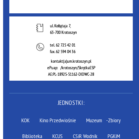
ul. Kołłątaja 7,
63-700 Krotoszyn
tel.
62 725 42 01
fax.
62 594 04 36
kontakt(a)um.krotoszyn.pl
ePuap: /krotoszyn/SkrytkaESP
AE:PL-18925-51162-DIDWC-28
JEDNOSTKI:
KOK
Kino Przedwiośnie
Muzeum
-Zbiory
Biblioteka
KCUS
CSiR Wodnik
PGKiM