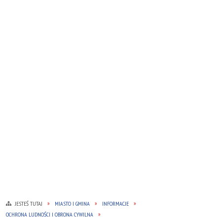
JESTEŚ TUTAJ
MIASTO I GMINA
INFORMACJE
OCHRONA LUDNOŚCI I OBRONA CYWILNA