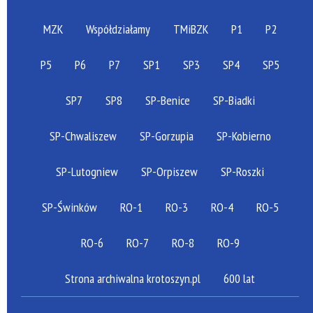
MZK
Współdziałamy
TMiBZK
P1
P2
P5
P6
P7
SP1
SP3
SP4
SP5
SP7
SP8
SP-Benice
SP-Biadki
SP-Chwaliszew
SP-Gorzupia
SP-Kobierno
SP-Lutogniew
SP-Orpiszew
SP-Roszki
SP-Świnków
RO-1
RO-3
RO-4
RO-5
RO-6
RO-7
RO-8
RO-9
Strona archiwalna krotoszyn.pl
600 lat