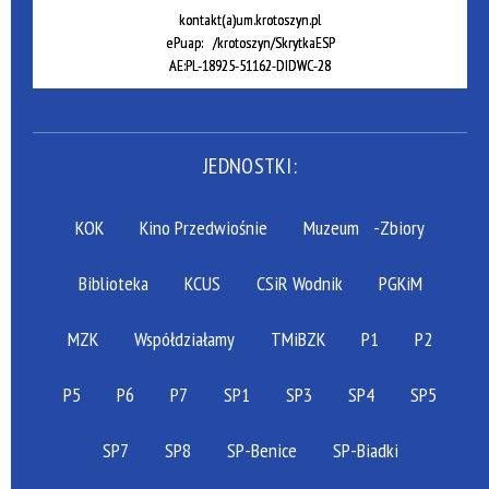
kontakt(a)um.krotoszyn.pl
ePuap: /krotoszyn/SkrytkaESP
AE:PL-18925-51162-DIDWC-28
JEDNOSTKI:
KOK
Kino Przedwiośnie
Muzeum
-Zbiory
Biblioteka
KCUS
CSiR Wodnik
PGKiM
MZK
Współdziałamy
TMiBZK
P1
P2
P5
P6
P7
SP1
SP3
SP4
SP5
SP7
SP8
SP-Benice
SP-Biadki