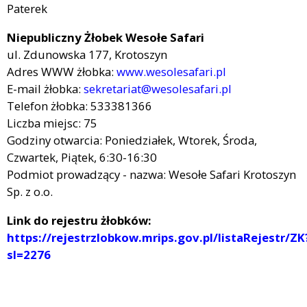
Paterek
Niepubliczny Żłobek Wesołe Safari
ul. Zdunowska 177, Krotoszyn
Adres WWW żłobka:
www.wesolesafari.pl
E-mail żłobka:
sekretariat@wesolesafari.pl
Telefon żłobka: 533381366
Liczba miejsc: 75
Godziny otwarcia: Poniedziałek, Wtorek, Środa,
Czwartek, Piątek, 6:30-16:30
Podmiot prowadzący - nazwa: Wesołe Safari Krotoszyn
Sp. z o.o.
Link do rejestru żłobków:
https://rejestrzlobkow.mrips.gov.pl/listaRejestr/ZK
sl=2276