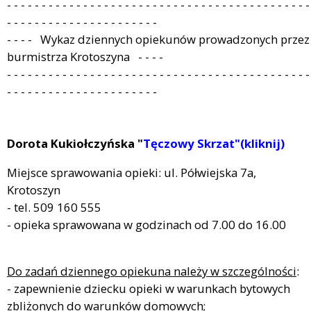
- - - - - - - - - - - - - - - - - - - - - - - - - - - - - - - - - - - - - - - - - - - -
- - - - - - - - - - - - - - - - - - - - - -
- - - - Wykaz dziennych opiekunów prowadzonych przez
burmistrza Krotoszyna - - - -
- - - - - - - - - - - - - - - - - - - - - - - - - - - - - - - - - - - - - - - - - - - -
- - - - - - - - - - - - - - - - - - - - - -
Dorota Kukiołczyńska "
Tęczowy Skrzat"(kliknij)
Miejsce sprawowania opieki: ul. Półwiejska 7a,
Krotoszyn
- tel. 509 160 555
- opieka sprawowana w godzinach od 7.00 do 16.00
Do zadań dziennego opiekuna należy w szczególności
:
- zapewnienie dziecku opieki w warunkach bytowych
zbliżonych do warunków domowych;