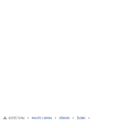
JESTEŚ TUTAJ
MIASTO I GMINA
OŚWIATA
ŻŁOBKI