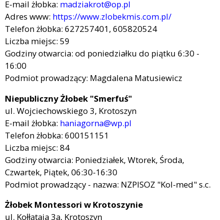
E-mail żłobka:
madziakrot@op.pl
Adres www:
https://www.zlobekmis.com.pl/
Telefon żłobka: 627257401, 605820524
Liczba miejsc: 59
Godziny otwarcia: od poniedziałku do piątku 6:30 -
16:00
Podmiot prowadzący: Magdalena Matusiewicz
Niepubliczny Żłobek "Smerfuś"
ul. Wojciechowskiego 3, Krotoszyn
E-mail żłobka:
haniagorna@wp.pl
Telefon żłobka: 600151151
Liczba miejsc: 84
Godziny otwarcia: Poniedziałek, Wtorek, Środa,
Czwartek, Piątek, 06:30-16:30
Podmiot prowadzący - nazwa: NZPISOZ "Kol-med" s.c.
Żłobek Montessori w Krotoszynie
ul. Kołłątaja 3a, Krotoszyn