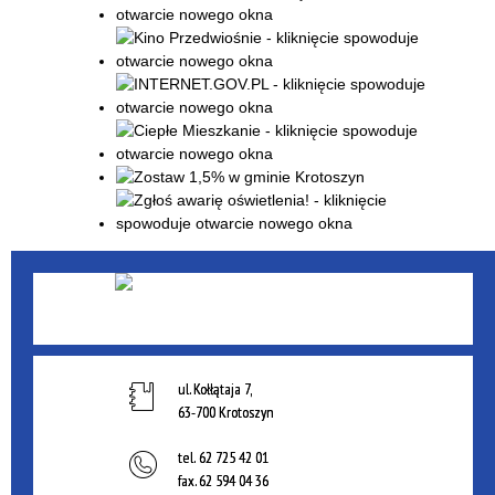
ul. Kołłątaja 7,
63-700 Krotoszyn
tel.
62 725 42 01
fax.
62 594 04 36