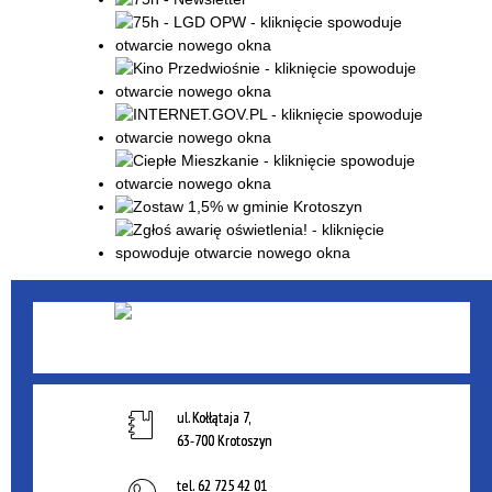
ul. Kołłątaja 7,
63-700 Krotoszyn
tel.
62 725 42 01