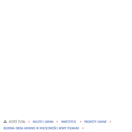
JESTEŚ TUTAJ
MIASTO I GMINA
INWESTYCJE
PROJEKTY UNIJNE
BUDOWA DROGI GMINNEJ W MIEJSCOWOŚCI NOWY FOLWARK