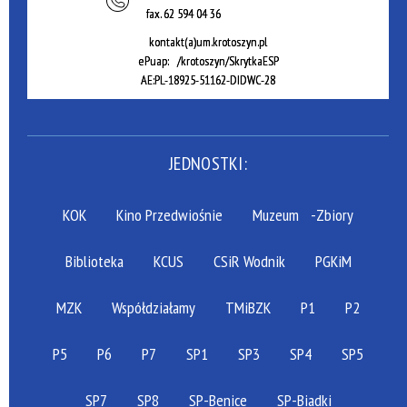
fax.
62 594 04 36
kontakt(a)um.krotoszyn.pl
ePuap: /krotoszyn/SkrytkaESP
AE:PL-18925-51162-DIDWC-28
JEDNOSTKI:
KOK
Kino Przedwiośnie
Muzeum
-Zbiory
Biblioteka
KCUS
CSiR Wodnik
PGKiM
MZK
Współdziałamy
TMiBZK
P1
P2
P5
P6
P7
SP1
SP3
SP4
SP5
SP7
SP8
SP-Benice
SP-Biadki