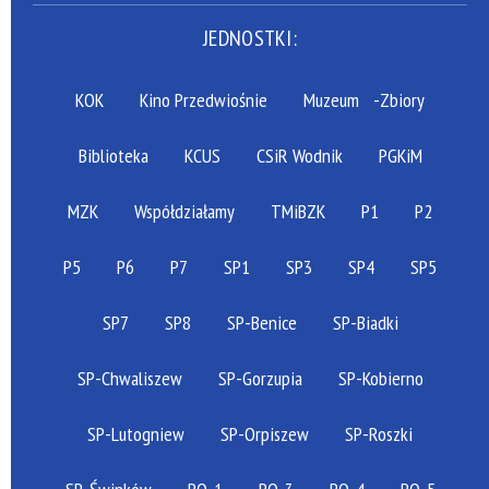
JEDNOSTKI:
KOK
Kino Przedwiośnie
Muzeum
-Zbiory
Biblioteka
KCUS
CSiR Wodnik
PGKiM
MZK
Współdziałamy
TMiBZK
P1
P2
P5
P6
P7
SP1
SP3
SP4
SP5
SP7
SP8
SP-Benice
SP-Biadki
SP-Chwaliszew
SP-Gorzupia
SP-Kobierno
SP-Lutogniew
SP-Orpiszew
SP-Roszki