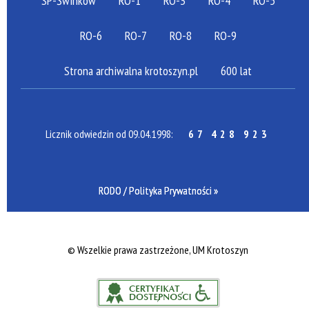
SP-Świnków
RO-1
RO-3
RO-4
RO-5
RO-6
RO-7
RO-8
RO-9
Strona archiwalna krotoszyn.pl
600 lat
Licznik odwiedzin od 09.04.1998:
67 428 923
RODO / Polityka Prywatności »
©
Wszelkie prawa zastrzeżone, UM Krotoszyn