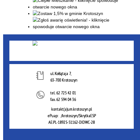
ul. Kołłątaja 7,
63-700 Krotoszyn
tel.
62 725 42 01
fax.
62 594 04 36
kontakt(a)um.krotoszyn.pl
ePuap: /krotoszyn/SkrytkaESP
AE:PL-18925-51162-DIDWC-28