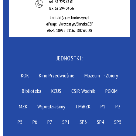
tel.
62 725 42 01
fax.
62 594 04 36
kontakt(a)um.krotoszyn.pl
ePuap: /krotoszyn/SkrytkaESP
AE:PL-18925-51162-DIDWC-28
JEDNOSTKI:
KOK
Kino Przedwiośnie
Muzeum
-Zbiory
Biblioteka
KCUS
CSiR Wodnik
PGKiM
MZK
Współdziałamy
TMiBZK
P1
P2
P5
P6
P7
SP1
SP3
SP4
SP5