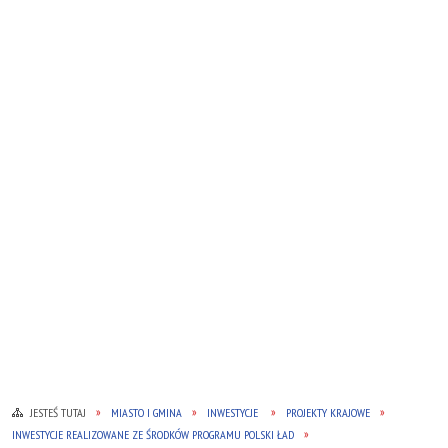
JESTEŚ TUTAJ
MIASTO I GMINA
INWESTYCJE
PROJEKTY KRAJOWE
INWESTYCJE REALIZOWANE ZE ŚRODKÓW PROGRAMU POLSKI ŁAD