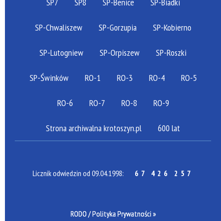
SP7
SP8
SP-Benice
SP-Biadki
SP-Chwaliszew
SP-Gorzupia
SP-Kobierno
SP-Lutogniew
SP-Orpiszew
SP-Roszki
SP-Świnków
RO-1
RO-3
RO-4
RO-5
RO-6
RO-7
RO-8
RO-9
Strona archiwalna krotoszyn.pl
600 lat
Licznik odwiedzin od 09.04.1998:
67 426 257
RODO / Polityka Prywatności »