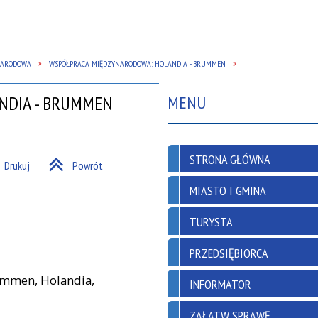
NARODOWA
WSPÓŁPRACA MIĘDZYNARODOWA: HOLANDIA - BRUMMEN
NDIA - BRUMMEN
MENU
STRONA GŁÓWNA
Drukuj
Powrót
MIASTO I GMINA
TURYSTA
PRZEDSIĘBIORCA
ummen, Holandia,
INFORMATOR
ZAŁATW SPRAWĘ