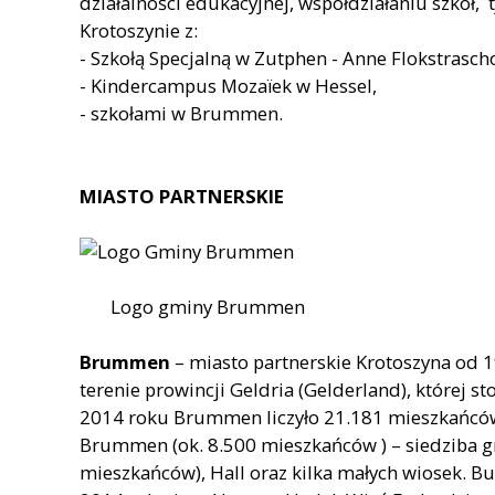
działalności edukacyjnej, współdziałaniu szkół, t
Krotoszynie z:
- Szkołą Specjalną w Zutphen - Anne Flokstrasch
- Kindercampus Mozaïek w Hessel,
- szkołami w Brummen.
MIASTO PARTNERSKIE
Logo gminy Brummen
Brummen
– miasto partnerskie Krotoszyna od 1
terenie prowincji Geldria (Gelderland), której st
2014 roku Brummen liczyło 21.181 mieszkańców
Brummen (ok. 8.500 mieszkańców ) – siedziba g
mieszkańców), Hall oraz kilka małych wiosek.