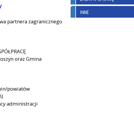
/
INNE
a partnera zagranicznego
SPÓŁPRACĘ
toszyn oraz Gmina
gmin/powiatów
ń)
cy administracji