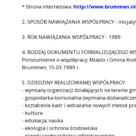
* Strona internetowa:
http://www.brummen.nl
2. SPOSÓB NAWIĄZANIA WSPÓŁPRACY - inicjatyw
3. ROK NAWIĄZANIA WSPÓŁPRACY - 1989
4. RODZAJ DOKUMENTU FORMALIZUJĄCEGO W
Porozumienie o współpracy; Miasto i Gmina Kro
Brummen, 15.03.1989 r.
5. DZIEDZINY REALIZOWANEJ WSPÓŁPRACY:
- wymiany organizacji działających na terenie 
- gospodarka komunalna (wymiana doświadcze
- kształcenie kadr i wdrażanie nowych metod pra
- kultura
- edukacja; nauka
- ekologia i ochrona środowiska
- rozwój społeczeństwa informacyjnego