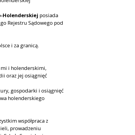
o-Holenderskiej
posiada
ego Rejestru Sądowego pod
sce i za granicą.
imi i holenderskimi,
ii oraz jej osiągnięć
ury, gospodarki i osiągnięć
twa holenderskiego
zystkim współpraca z
ieli, prowadzeniu