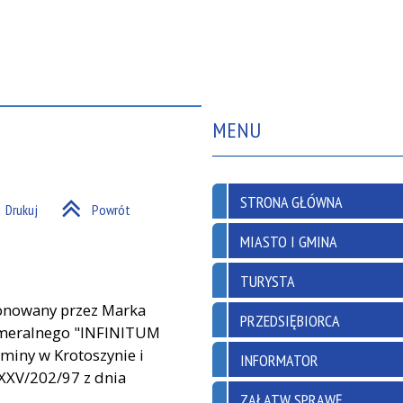
MENU
STRONA GŁÓWNA
Drukuj
Powrót
MIASTO I GMINA
TURYSTA
ponowany przez Marka
PRZEDSIĘBIORCA
ameralnego "INFINITUM
iny w Krotoszynie i
INFORMATOR
XXXV/202/97 z dnia
ZAŁATW SPRAWĘ