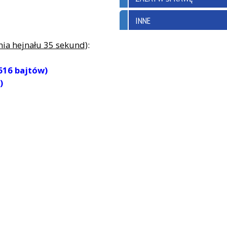
INNE
nia hejnału 35 sekund)
:
616 bajtów)
)