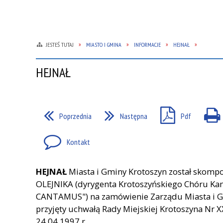
JESTEŚ TUTAJ
MIASTO I GMINA
INFORMACJE
HEJNAŁ
HEJNAŁ
Poprzednia
Następna
Pdf
Kontakt
HEJNAŁ
Miasta i Gminy Krotoszyn został skom
OLEJNIKA (dyrygenta Krotoszyńskiego Chóru K
CANTAMUS") na zamówienie Zarządu Miasta i Gm
przyjęty uchwałą Rady Miejskiej Krotoszyna Nr 
24.04.1997 r.