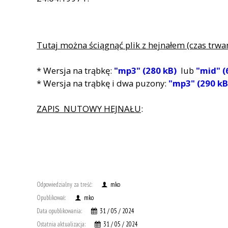
Tutaj można ściągnąć plik z hejnałem (czas trwa
* Wersja na trąbkę:
"mp3" (280 kB)
lub
"mid" (
* Wersja na trąbkę i dwa puzony:
"mp3" (290 kB
ZAPIS NUTOWY HEJNAŁU
:
Odpowiedzialny za treść:
mko
Opublikował:
mko
Data opublikowania:
31 / 05 / 2024
Ostatnia aktualizacja:
31 / 05 / 2024