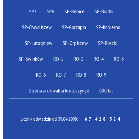
SP7
SP8
SP-Benice
SP-Biadki
SP-Chwaliszew
SP-Gorzupia
SP-Kobierno
SP-Lutogniew
SP-Orpiszew
SP-Roszki
SP-Świnków
RO-1
RO-3
RO-4
RO-5
RO-6
RO-7
RO-8
RO-9
Strona archiwalna krotoszyn.pl
600 lat
Licznik odwiedzin od 09.04.1998:
67 428 524