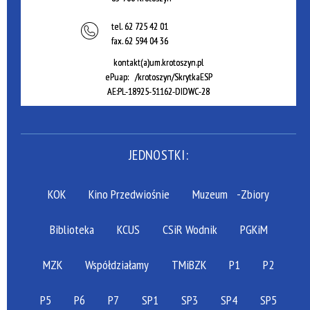
tel.
62 725 42 01
fax.
62 594 04 36
kontakt(a)um.krotoszyn.pl
ePuap: /krotoszyn/SkrytkaESP
AE:PL-18925-51162-DIDWC-28
JEDNOSTKI:
KOK
Kino Przedwiośnie
Muzeum
-Zbiory
Biblioteka
KCUS
CSiR Wodnik
PGKiM
MZK
Współdziałamy
TMiBZK
P1
P2
P5
P6
P7
SP1
SP3
SP4
SP5