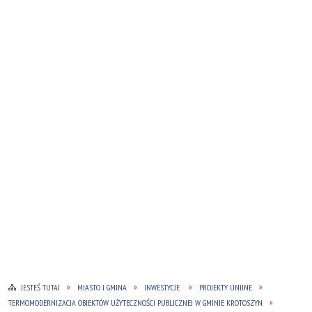
JESTEŚ TUTAJ
MIASTO I GMINA
INWESTYCJE
PROJEKTY UNIJNE
TERMOMODERNIZACJA OBIEKTÓW UŻYTECZNOŚCI PUBLICZNEJ W GMINIE KROTOSZYN