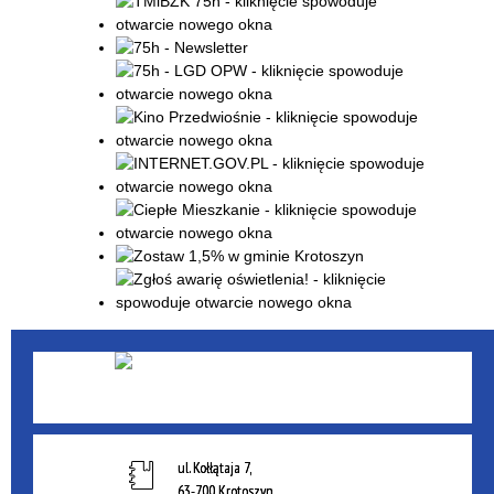
ul. Kołłątaja 7,
63-700 Krotoszyn