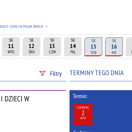
ZICE I DZIECI W PTASIM ŚWIECIE
SIE
SIE
SIE
SIE
SIE
SIE
11
12
13
14
15
16
WTO
ŚRO
CZW
PIĄ
SOB
NIE
TERMINY TEGO DNIA
Filtry
Szukana fraza
Termin:
I DZIECI W
Kategoria
CZERWIEC
2
Trwające w zakresie
WTO
—