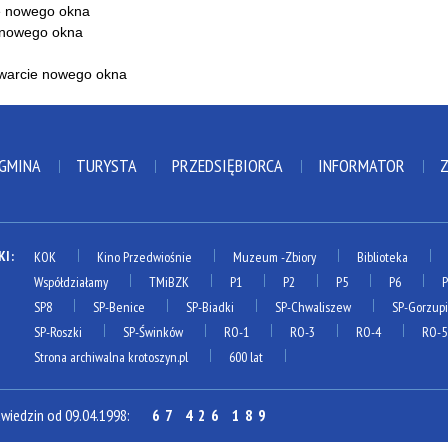
 GMINA
TURYSTA
PRZEDSIĘBIORCA
INFORMATOR
KI:
KOK
Kino Przedwiośnie
Muzeum
-Zbiory
Biblioteka
Współdziałamy
TMiBZK
P1
P2
P5
P6
SP8
SP-Benice
SP-Biadki
SP-Chwaliszew
SP-Gorzup
SP-Roszki
SP-Świnków
RO-1
RO-3
RO-4
RO-5
Strona archiwalna krotoszyn.pl
600 lat
dwiedzin od 09.04.1998:
67 426 189