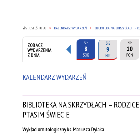
JESTEŚ TUTAJ
KALENDARZ WYDARZEŃ
BIBLIOTEKA NA SKRZYDŁACH – ROD
SIE
SIE
SIE
ZOBACZ
8
10
9
WYDARZENIA
Z DNIA:
SOB
PON
NIE
KALENDARZ WYDARZEŃ
BIBLIOTEKA NA SKRZYDŁACH – RODZICE 
PTASIM ŚWIECIE
Wykład ornitologiczny ks. Mariusza Dylaka