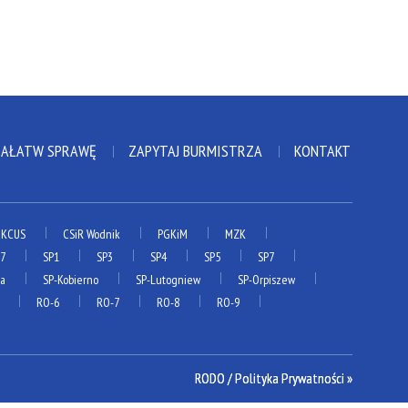
ZAŁATW SPRAWĘ
ZAPYTAJ BURMISTRZA
KONTAKT
KCUS
CSiR Wodnik
PGKiM
MZK
P7
SP1
SP3
SP4
SP5
SP7
ia
SP-Kobierno
SP-Lutogniew
SP-Orpiszew
RO-6
RO-7
RO-8
RO-9
RODO / Polityka Prywatności »