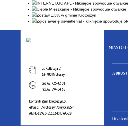
MIASTO I
ul. Kołłątaja 7,
JEDNOST
63-700 Krotoszyn
tel.
62 725 42 01
fax.
62 594 04 36
kontakt(a)um.krotoszyn.pl
ePuap: /krotoszyn/SkrytkaESP
AE:PL-18925-51162-DIDWC-28
Licznik o