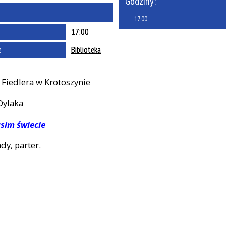
Godziny:
Miejsce
17:00
Organizator
17:00
Promowane
e
Biblioteka
 Fiedlera w Krotoszynie
Dylaka
asim świecie
dy, parter.