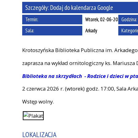
Szczegóły:
Dodaj do kalendarza Google
Termin:
Wtorek, 02-06-2026
Godzina:
Sala:
Arkady
Kategori
Krotoszyńska Biblioteka Publiczna im. Arkadego
zaprasza na wykład ornitologiczny ks. Mariusza 
Biblioteka na skrzydłach - Rodzice i dzieci w pt
2 czerwca 2026 r. (wtorek) godz. 17:00, Sala Arka
Wstęp wolny.
LOKALIZACJA