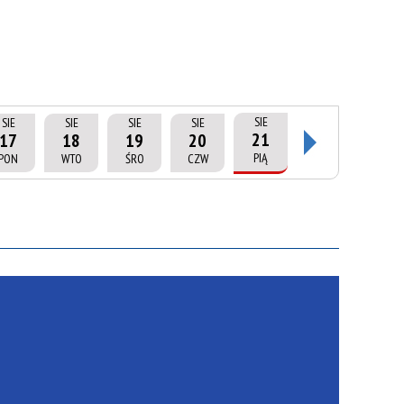
SIE
SIE
SIE
SIE
SIE
21
17
18
19
20
PIĄ
PON
WTO
ŚRO
CZW