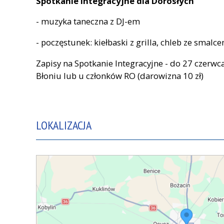
Spotkanie Integracyjne dla Dorosłych
- muzyka taneczna z DJ-em
- poczęstunek: kiełbaski z grilla, chleb ze smalc
Zapisy na Spotkanie Integracyjne - do 27 czerwca
Błoniu lub u członków RO (darowizna 10 zł)
LOKALIZACJA