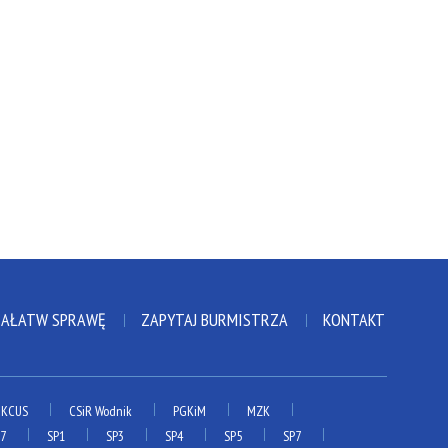
ZAŁATW SPRAWĘ
ZAPYTAJ BURMISTRZA
KONTAKT
KCUS
CSiR Wodnik
PGKiM
MZK
P7
SP1
SP3
SP4
SP5
SP7