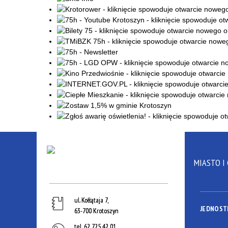
MIASTO I
ul. Kołłątaja 7,
JEDNOST
63-700 Krotoszyn
tel.
62 725 42 01