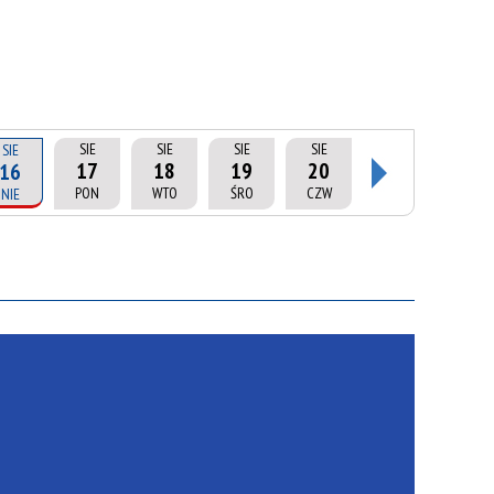
SIE
SIE
SIE
SIE
SIE
17
18
19
20
16
PON
WTO
ŚRO
CZW
NIE