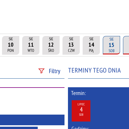
SIE
SIE
SIE
SIE
SIE
SIE
10
11
12
13
14
15
PON
WTO
ŚRO
CZW
PIĄ
SOB
TERMINY TEGO DNIA
Filtry
Szukana fraza
Termin:
Kategoria
LIPIEC
4
Trwające w zakresie
SOB
—
Godziny: