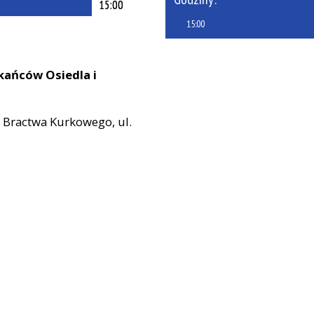
15:00
Miejsce
15:00
Organizator
Promowane
kańców Osiedla i
a Bractwa Kurkowego, ul.