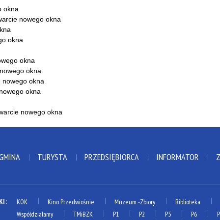
 GMINA
TURYSTA
PRZEDSIĘBIORCA
INFORMATOR
KI:
KOK
Kino Przedwiośnie
Muzeum
-Zbiory
Biblioteka
Współdziałamy
TMiBZK
P1
P2
P5
P6