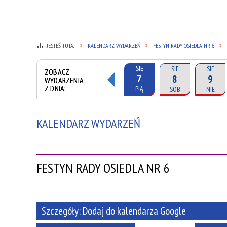
JESTEŚ TUTAJ
KALENDARZ WYDARZEŃ
FESTYN RADY OSIEDLA NR 6
SIE
SIE
SIE
ZOBACZ
7
8
9
WYDARZENIA
Z DNIA:
PIĄ
SOB
NIE
KALENDARZ WYDARZEŃ
FESTYN RADY OSIEDLA NR 6
Szczegóły:
Dodaj do kalendarza Google