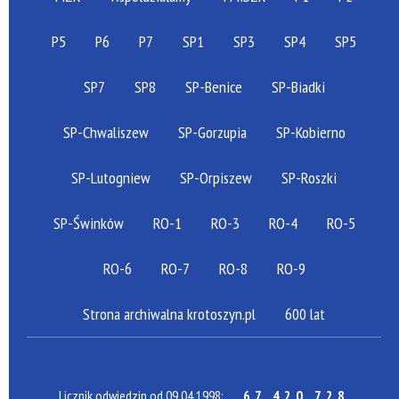
P5
P6
P7
SP1
SP3
SP4
SP5
SP7
SP8
SP-Benice
SP-Biadki
SP-Chwaliszew
SP-Gorzupia
SP-Kobierno
SP-Lutogniew
SP-Orpiszew
SP-Roszki
SP-Świnków
RO-1
RO-3
RO-4
RO-5
RO-6
RO-7
RO-8
RO-9
Strona archiwalna krotoszyn.pl
600 lat
Licznik odwiedzin od 09.04.1998:
67 420 728