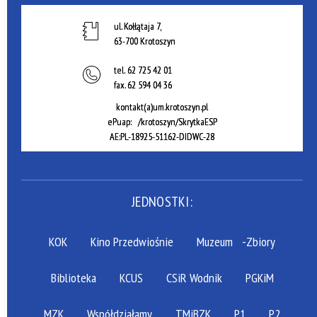
ul. Kołłątaja 7,
63-700 Krotoszyn
tel.
62 725 42 01
fax.
62 594 04 36
kontakt(a)um.krotoszyn.pl
ePuap: /krotoszyn/SkrytkaESP
AE:PL-18925-51162-DIDWC-28
JEDNOSTKI:
KOK
Kino Przedwiośnie
Muzeum
-Zbiory
Biblioteka
KCUS
CSiR Wodnik
PGKiM
MZK
Współdziałamy
TMiBZK
P1
P2