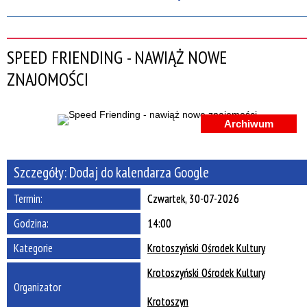
Szukana fraza
SPEED FRIENDING - NAWIĄŻ NOWE
Kategoria
ZNAJOMOŚCI
Trwające w zakresie
—
Archiwum
Miejsce
Szczegóły:
Dodaj do kalendarza Google
Organizator
Termin:
Czwartek, 30-07-2026
Promowane
Godzina:
14:00
Kategorie
Krotoszyński Ośrodek Kultury
Krotoszyński Ośrodek Kultury
Organizator
Krotoszyn