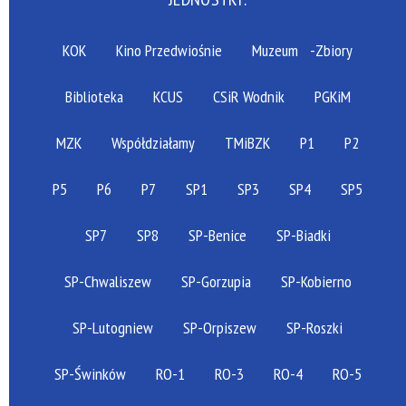
KOK
Kino Przedwiośnie
Muzeum
-Zbiory
Biblioteka
KCUS
CSiR Wodnik
PGKiM
MZK
Współdziałamy
TMiBZK
P1
P2
P5
P6
P7
SP1
SP3
SP4
SP5
SP7
SP8
SP-Benice
SP-Biadki
SP-Chwaliszew
SP-Gorzupia
SP-Kobierno
SP-Lutogniew
SP-Orpiszew
SP-Roszki
SP-Świnków
RO-1
RO-3
RO-4
RO-5