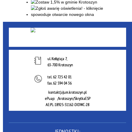
ul. Kołłątaja 7,
63-700 Krotoszyn
tel.
62 725 42 01
fax.
62 594 04 36
kontakt(a)um.krotoszyn.pl
ePuap: /krotoszyn/SkrytkaESP
AE:PL-18925-51162-DIDWC-28
JEDNOSTKI: