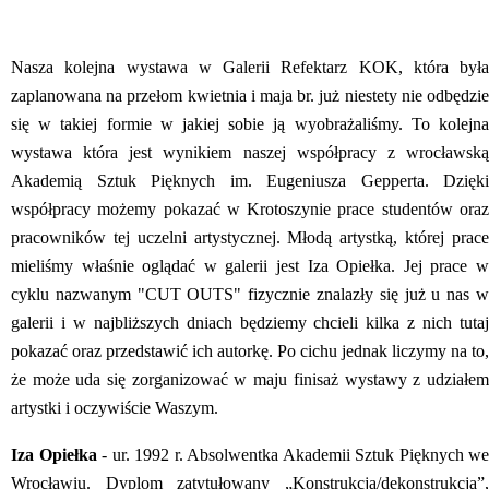
Nasza kolejna wystawa w Galerii Refektarz KOK, która była
zaplanowana na przełom kwietnia i maja br. już niestety nie odbędzie
się w takiej formie w jakiej sobie ją wyobrażaliśmy. To kolejna
wystawa która jest wynikiem naszej współpracy z wrocławską
Akademią Sztuk Pięknych im. Eugeniusza Gepperta. Dzięki
współpracy możemy pokazać w Krotoszynie prace studentów oraz
pracowników tej uczelni artystycznej. Młodą artystką, której prace
mieliśmy właśnie oglądać w galerii jest Iza Opiełka. Jej prace w
cyklu nazwanym "CUT OUTS" fizycznie znalazły się już u nas w
galerii i w najbliższych dniach będziemy chcieli kilka z nich tutaj
pokazać oraz przedstawić ich autorkę. Po cichu jednak liczymy na to,
że może uda się zorganizować w maju finisaż wystawy z udziałem
artystki i oczywiście Waszym.
Iza Opiełka
- ur. 1992 r. Absolwentka Akademii Sztuk Pięknych we
Wrocławiu. Dyplom zatytułowany „Konstrukcja/dekonstrukcja”,