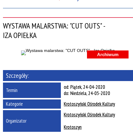
Szukana fraza
WYSTAWA MALARSTWA: "CUT OUTS" -
Kategoria
IZA OPIEŁKA
Trwające w zakresie
—
Archiwum
Miejsce
Szczegóły:
Organizator
od:
Piątek, 24-04-2020
Termin
do:
Niedziela, 24-05-2020
Promowane
Kategorie
Krotoszyński Ośrodek Kultury
Krotoszyński Ośrodek Kultury
Organizator
Krotoszyn