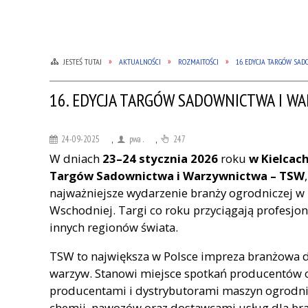
JESTEŚ TUTAJ
AKTUALNOŚCI
ROZMAITOŚCI
16. EDYCJA TARGÓW SA
16. EDYCJA TARGÓW SADOWNICTWA I W
24-09-2025
,
pwa .
,
247
W dniach
23–24 stycznia 2026
roku
w Kielcac
Targów Sadownictwa i Warzywnictwa – TSW
najważniejsze wydarzenie branży ogrodniczej w
Wschodniej. Targi co roku przyciągają profesjon
innych regionów świata.
TSW to największa w Polsce impreza branżowa 
warzyw. Stanowi miejsce spotkań producentów 
producentami i dystrybutorami maszyn ogrodni
chemii, nawozów oraz dostawcami usług dla bra