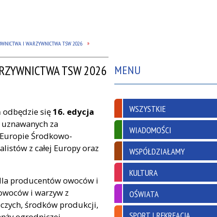
DOWNICTWA I WARZYWNICTWA TSW 2026
ARZYWNICTWA TSW 2026
MENU
WSZYSTKIE
h
odbędzie się
16. edycja
, uznawanych za
WIADOMOŚCI
 Europie Środkowo-
alistów z całej Europy oraz
WSPÓŁDZIAŁAMY
KULTURA
dla producentów owoców i
owoców i warzyw z
OŚWIATA
czych, środków produkcji,
SPORT I REKREACJA
nży ogrodniczej.