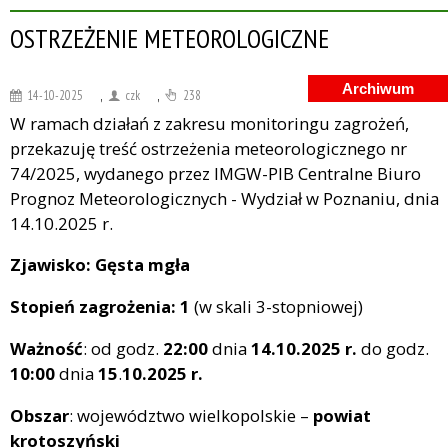
OSTRZEŻENIE METEOROLOGICZNE
Archiwum
14-10-2025
,
czk
,
238
W ramach działań z zakresu monitoringu zagrożeń,
przekazuję treść ostrzeżenia meteorologicznego nr
74/2025, wydanego przez IMGW-PIB Centralne Biuro
Prognoz Meteorologicznych - Wydział w Poznaniu, dnia
14.10.2025 r.
Zjawisko: Gęsta mgła
Stopień zagrożenia: 1
(w skali 3-stopniowej)
Ważność
: od godz.
22:00
dnia
14.10.2025 r.
do godz.
10:00
dnia
15
.
10.2025 r.
Obszar
: województwo wielkopolskie –
powiat
krotoszyński