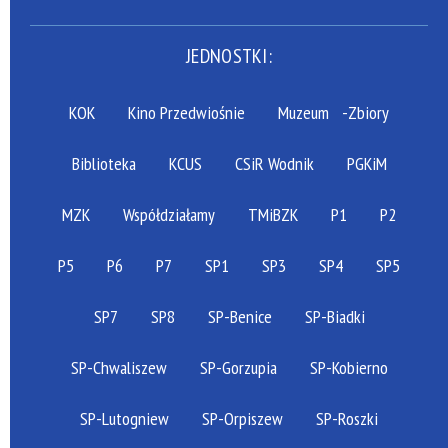
JEDNOSTKI:
KOK
Kino Przedwiośnie
Muzeum
-Zbiory
Biblioteka
KCUS
CSiR Wodnik
PGKiM
MZK
Współdziałamy
TMiBZK
P1
P2
P5
P6
P7
SP1
SP3
SP4
SP5
SP7
SP8
SP-Benice
SP-Biadki
SP-Chwaliszew
SP-Gorzupia
SP-Kobierno
SP-Lutogniew
SP-Orpiszew
SP-Roszki