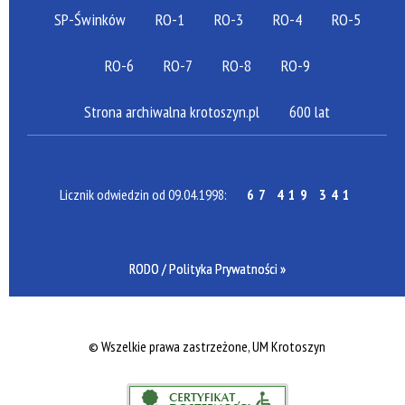
SP-Świnków
RO-1
RO-3
RO-4
RO-5
RO-6
RO-7
RO-8
RO-9
Strona archiwalna krotoszyn.pl
600 lat
Licznik odwiedzin od 09.04.1998:
67 419 341
RODO / Polityka Prywatności »
©
Wszelkie prawa zastrzeżone, UM Krotoszyn