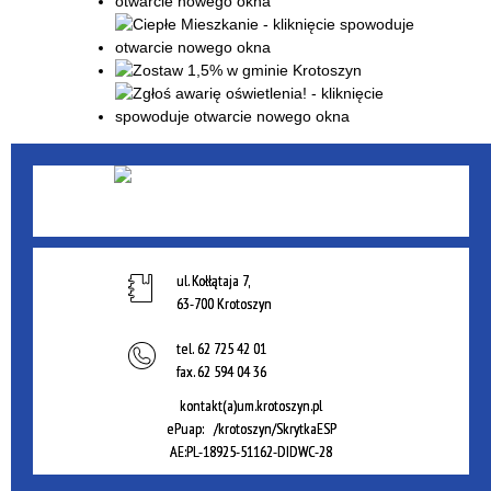
ul. Kołłątaja 7,
63-700 Krotoszyn
tel.
62 725 42 01
fax.
62 594 04 36
kontakt(a)um.krotoszyn.pl
ePuap: /krotoszyn/SkrytkaESP
AE:PL-18925-51162-DIDWC-28