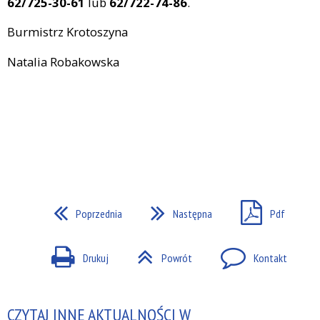
62/725-30-61
lub
62/722-74-86
.
Burmistrz Krotoszyna
Natalia Robakowska
Poprzednia
Następna
Pdf
Drukuj
Powrót
Kontakt
CZYTAJ INNE AKTUALNOŚCI W