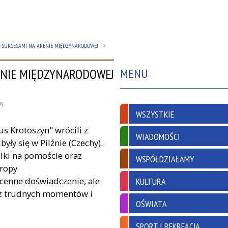
I SUKCESAMI NA ARENIE MIĘDZYNARODOWEJ
ENIE MIĘDZYNARODOWEJ
MENU
my
WSZYSTKIE
us Krotoszyn" wrócili z
WIADOMOŚCI
ły się w Pilźnie (Czechy).
alki na pomoście oraz
WSPÓŁDZIAŁAMY
uropy
o cenne doświadczenie, ale
KULTURA
bez trudnych momentów i
OŚWIATA
SPORT I REKREACJA