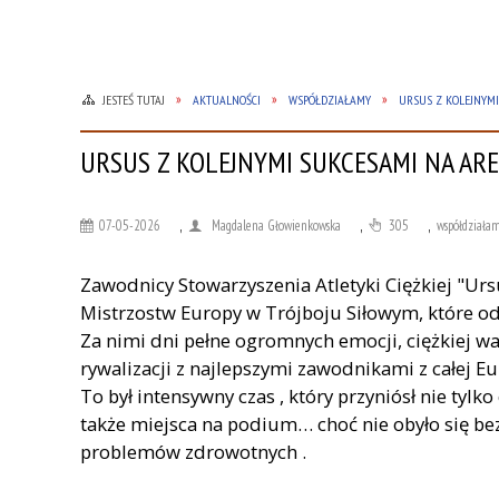
JESTEŚ TUTAJ
AKTUALNOŚCI
WSPÓŁDZIAŁAMY
URSUS Z KOLEJNYM
URSUS Z KOLEJNYMI SUKCESAMI NA AR
07-05-2026
,
Magdalena Głowienkowska
,
305
,
współdziała
Zawodnicy Stowarzyszenia Atletyki Ciężkiej "Urs
Mistrzostw Europy w Trójboju Siłowym, które odby
Za nimi dni pełne ogromnych emocji, ciężkiej w
rywalizacji z najlepszymi zawodnikami z całej E
To był intensywny czas , który przyniósł nie tylk
także miejsca na podium
… choć nie obyło się 
problemów zdrowotnych .