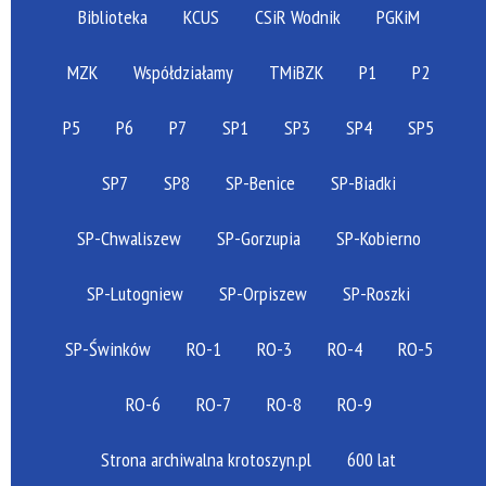
Biblioteka
KCUS
CSiR Wodnik
PGKiM
MZK
Współdziałamy
TMiBZK
P1
P2
P5
P6
P7
SP1
SP3
SP4
SP5
SP7
SP8
SP-Benice
SP-Biadki
SP-Chwaliszew
SP-Gorzupia
SP-Kobierno
SP-Lutogniew
SP-Orpiszew
SP-Roszki
SP-Świnków
RO-1
RO-3
RO-4
RO-5
RO-6
RO-7
RO-8
RO-9
Strona archiwalna krotoszyn.pl
600 lat