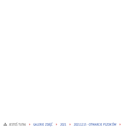
JESTEŚ TUTAJ
GALERIE ZDJĘĆ
2021
2021.12.15 - OTWARCIE PSZOK'ÓW