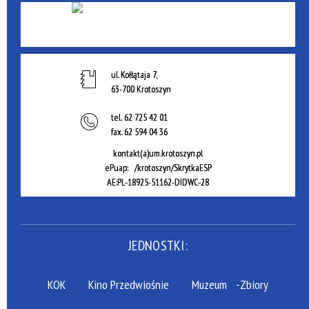
ul. Kołłątaja 7,
63-700 Krotoszyn
tel.
62 725 42 01
fax.
62 594 04 36
kontakt(a)um.krotoszyn.pl
ePuap: /krotoszyn/SkrytkaESP
AE:PL-18925-51162-DIDWC-28
JEDNOSTKI:
KOK
Kino Przedwiośnie
Muzeum
-Zbiory