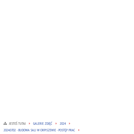
JESTEŚ TUTAJ
GALERIE ZDJĘĆ
2024
2024.07.02 - BUDOWA SALI W ORPISZEWIE - POSTĘP PRAC