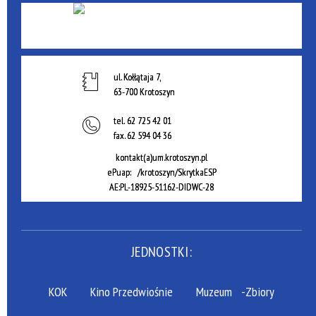
ul. Kołłątaja 7,
63-700 Krotoszyn
tel.
62 725 42 01
fax.
62 594 04 36
kontakt(a)um.krotoszyn.pl
ePuap: /krotoszyn/SkrytkaESP
AE:PL-18925-51162-DIDWC-28
JEDNOSTKI:
KOK
Kino Przedwiośnie
Muzeum
-Zbiory