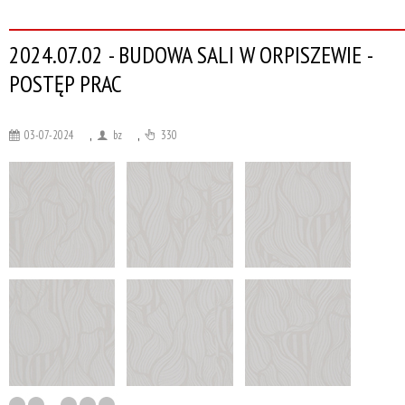
2024.07.02 - BUDOWA SALI W ORPISZEWIE -
POSTĘP PRAC
03-07-2024
,
bz
,
330