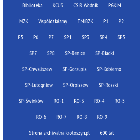
Biblioteka
KCUS
CSiR Wodnik
PGKiM
MZK
Współdziałamy
TMiBZK
P1
P2
P5
P6
P7
SP1
SP3
SP4
SP5
SP7
SP8
SP-Benice
SP-Biadki
SP-Chwaliszew
SP-Gorzupia
SP-Kobierno
SP-Lutogniew
SP-Orpiszew
SP-Roszki
SP-Świnków
RO-1
RO-3
RO-4
RO-5
RO-6
RO-7
RO-8
RO-9
Strona archiwalna krotoszyn.pl
600 lat