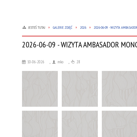
JESTEŚ TUTAJ
GALERIE ZDJĘĆ
2026
2026-06-09 - WIZYTA AMBASAD
2026-06-09 - WIZYTA AMBASADOR MON
10-06-2026
,
mko
,
28