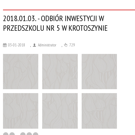
2018.01.03. - ODBIÓR INWESTYCJI W
PRZEDSZKOLU NR 5 W KROTOSZYNIE
03-01-2018
,
Administrator
,
729