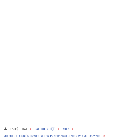
JESTEŚ TUTAJ
GALERIE ZDJĘĆ
2017
2018.01.03. - ODBIÓR INWESTYCJI W PRZEDSZKOLU NR 5 W KROTOSZYNIE