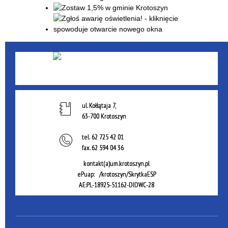
ul. Kołłątaja 7,
63-700 Krotoszyn
tel.
62 725 42 01
fax.
62 594 04 36
kontakt(a)um.krotoszyn.pl
ePuap: /krotoszyn/SkrytkaESP
AE:PL-18925-51162-DIDWC-28