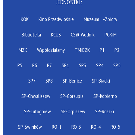
JEDNOSTKI:
KOK
Kino Przedwiośnie
Muzeum
-Zbiory
Biblioteka
KCUS
CSiR Wodnik
PGKiM
MZK
Współdziałamy
TMiBZK
P1
P2
P5
P6
P7
SP1
SP3
SP4
SP5
SP7
SP8
SP-Benice
SP-Biadki
SP-Chwaliszew
SP-Gorzupia
SP-Kobierno
SP-Lutogniew
SP-Orpiszew
SP-Roszki
SP-Świnków
RO-1
RO-3
RO-4
RO-5