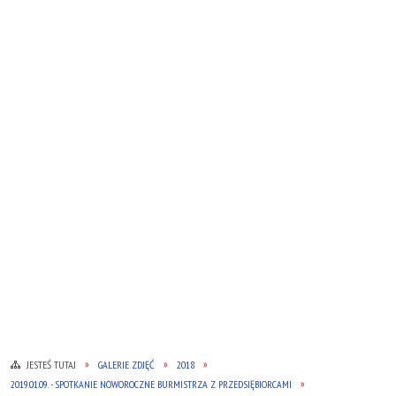
JESTEŚ TUTAJ
GALERIE ZDJĘĆ
2018
2019.01.09. - SPOTKANIE NOWOROCZNE BURMISTRZA Z PRZEDSIĘBIORCAMI