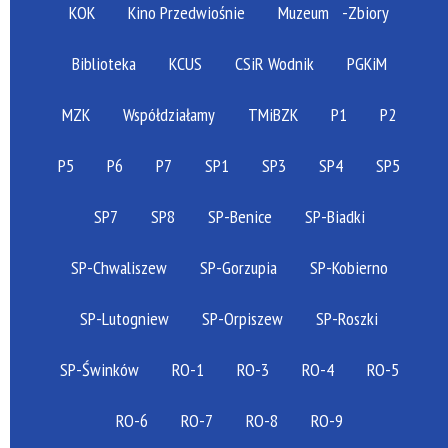
KOK
Kino Przedwiośnie
Muzeum
-Zbiory
Biblioteka
KCUS
CSiR Wodnik
PGKiM
MZK
Współdziałamy
TMiBZK
P1
P2
P5
P6
P7
SP1
SP3
SP4
SP5
SP7
SP8
SP-Benice
SP-Biadki
SP-Chwaliszew
SP-Gorzupia
SP-Kobierno
SP-Lutogniew
SP-Orpiszew
SP-Roszki
SP-Świnków
RO-1
RO-3
RO-4
RO-5
RO-6
RO-7
RO-8
RO-9