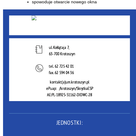
ul. Kołłątaja 7,
63-700 Krotoszyn
tel.
62 725 42 01
fax.
62 594 04 36
kontakt(a)um.krotoszyn.pl
ePuap: /krotoszyn/SkrytkaESP
AE:PL-18925-51162-DIDWC-28
JEDNOSTKI: