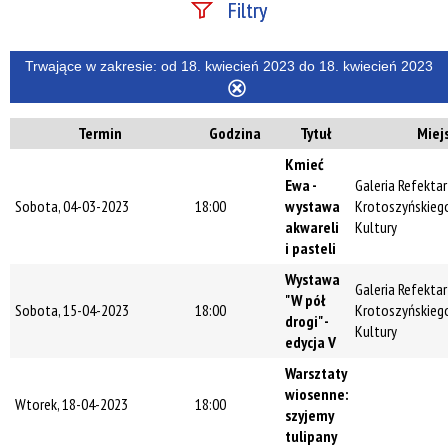
Filtry
Szukana fraza
Trwające w zakresie:
od 18. kwiecień 2023 do 18. kwiecień 2023
Usuń
ten
Termin
Godzina
Tytuł
Miej
filtr
Kategoria
Kmieć
Ewa -
Galeria Refekta
Sobota, 04-03-2023
18:00
wystawa
Krotoszyńskieg
Trwające w
akwareli
Kultury
zakresie
i pasteli
Wystawa
—
Galeria Refekta
"W pół
Sobota, 15-04-2023
18:00
Krotoszyńskieg
Miejsce
drogi" -
Kultury
edycja V
Warsztaty
wiosenne:
Organizator
Wtorek, 18-04-2023
18:00
szyjemy
tulipany