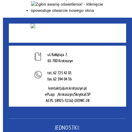
ul. Kołłątaja 7,
63-700 Krotoszyn
tel.
62 725 42 01
fax.
62 594 04 36
kontakt(a)um.krotoszyn.pl
ePuap: /krotoszyn/SkrytkaESP
AE:PL-18925-51162-DIDWC-28
JEDNOSTKI: