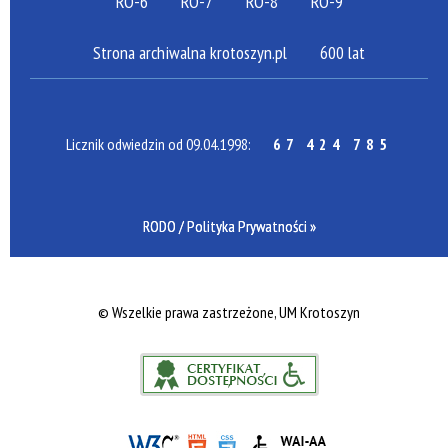
RO-6
RO-7
RO-8
RO-9
Strona archiwalna krotoszyn.pl
600 lat
Licznik odwiedzin od 09.04.1998:
67 424 785
RODO / Polityka Prywatności »
©
Wszelkie prawa zastrzeżone, UM Krotoszyn