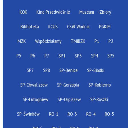
KOK
Kino Przedwiośnie
Muzeum
-Zbiory
Biblioteka
KCUS
CSiR Wodnik
PGKiM
MZK
Współdziałamy
TMiBZK
P1
P2
P5
P6
P7
SP1
SP3
SP4
SP5
SP7
SP8
SP-Benice
SP-Biadki
SP-Chwaliszew
SP-Gorzupia
SP-Kobierno
SP-Lutogniew
SP-Orpiszew
SP-Roszki
SP-Świnków
RO-1
RO-3
RO-4
RO-5