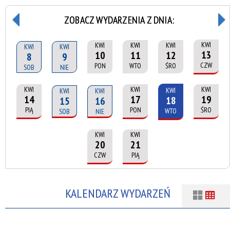
ZOBACZ WYDARZENIA Z DNIA:
KWI
KWI
KWI
KWI
KWI
KWI
13
10
11
12
8
9
CZW
PON
WTO
ŚRO
SOB
NIE
KWI
KWI
KWI
KWI
KWI
KWI
14
17
19
18
15
16
PIĄ
PON
ŚRO
WTO
SOB
NIE
KWI
KWI
20
21
CZW
PIĄ
KALENDARZ WYDARZEŃ