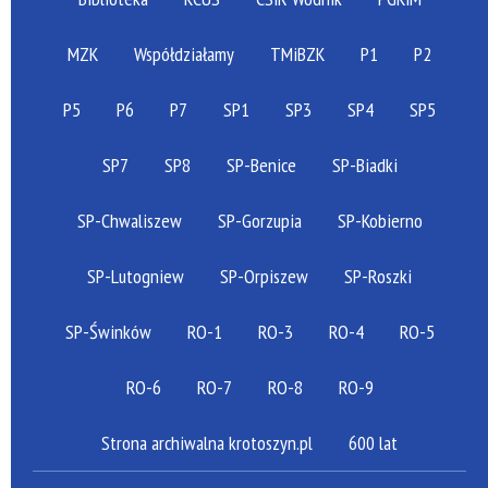
MZK
Współdziałamy
TMiBZK
P1
P2
P5
P6
P7
SP1
SP3
SP4
SP5
SP7
SP8
SP-Benice
SP-Biadki
SP-Chwaliszew
SP-Gorzupia
SP-Kobierno
SP-Lutogniew
SP-Orpiszew
SP-Roszki
SP-Świnków
RO-1
RO-3
RO-4
RO-5
RO-6
RO-7
RO-8
RO-9
Strona archiwalna krotoszyn.pl
600 lat