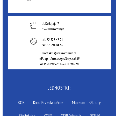
ul. Kołłątaja 7,
63-700 Krotoszyn
tel.
62 725 42 01
fax.
62 594 04 36
kontakt(a)um.krotoszyn.pl
ePuap: /krotoszyn/SkrytkaESP
AE:PL-18925-51162-DIDWC-28
JEDNOSTKI:
KOK
Kino Przedwiośnie
Muzeum
-Zbiory
Biblioteka
KCUS
CSiR Wodnik
PGKiM