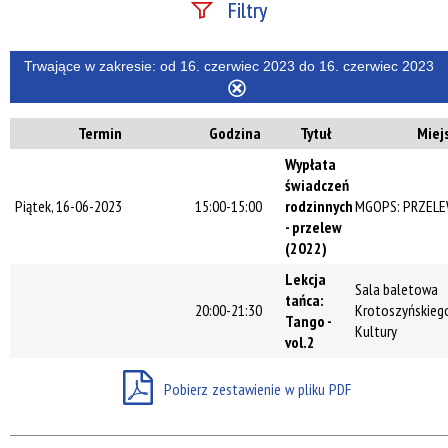
Filtry
Szukana fraza
Trwające w zakresie:
od 16. czerwiec 2023 do 16. czerwiec 2023
Usuń
ten
Termin
Godzina
Tytuł
Miej
filtr
Kategoria
Wypłata
świadczeń
Piątek, 16-06-2023
15:00-15:00
rodzinnych
MGOPS: PRZEL
Trwające w
- przelew
zakresie
(2022)
Lekcja
—
Sala baletowa
tańca:
20:00-21:30
Krotoszyńskieg
Miejsce
Tango -
Kultury
vol.2
Pobierz zestawienie w pliku PDF
Organizator