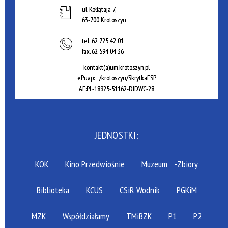
ul. Kołłątaja 7,
63-700 Krotoszyn
tel.
62 725 42 01
fax.
62 594 04 36
kontakt(a)um.krotoszyn.pl
ePuap: /krotoszyn/SkrytkaESP
AE:PL-18925-51162-DIDWC-28
JEDNOSTKI:
KOK
Kino Przedwiośnie
Muzeum
-Zbiory
Biblioteka
KCUS
CSiR Wodnik
PGKiM
MZK
Współdziałamy
TMiBZK
P1
P2