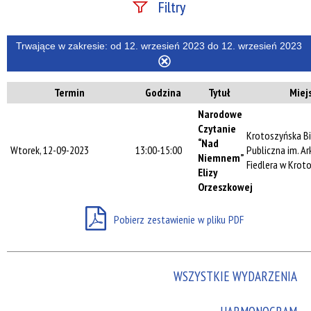
Filtry
Szukana fraza
Trwające w zakresie:
od 12. wrzesień 2023 do 12. wrzesień 2023
Usuń
ten
Termin
Godzina
Tytuł
Miej
filtr
Kategoria
Narodowe
Czytanie
Krotoszyńska Bi
“Nad
Wtorek, 12-09-2023
13:00-15:00
Publiczna im. A
Trwające w
Niemnem”
Fiedlera w Krot
zakresie
Elizy
Orzeszkowej
—
Miejsce
Pobierz zestawienie w pliku PDF
Organizator
WSZYSTKIE WYDARZENIA