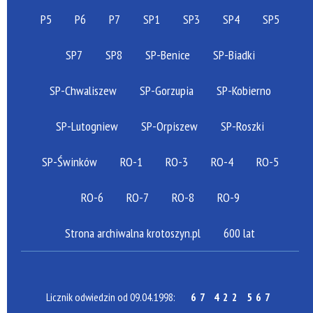
P5
P6
P7
SP1
SP3
SP4
SP5
SP7
SP8
SP-Benice
SP-Biadki
SP-Chwaliszew
SP-Gorzupia
SP-Kobierno
SP-Lutogniew
SP-Orpiszew
SP-Roszki
SP-Świnków
RO-1
RO-3
RO-4
RO-5
RO-6
RO-7
RO-8
RO-9
Strona archiwalna krotoszyn.pl
600 lat
Licznik odwiedzin od 09.04.1998:
67 422 567