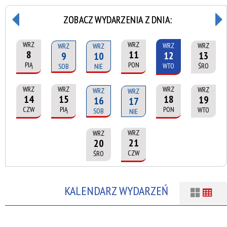
ZOBACZ WYDARZENIA Z DNIA:
WRZ
WRZ
WRZ
WRZ
WRZ
WRZ
8
11
12
13
9
10
PIĄ
PON
WTO
ŚRO
SOB
NIE
WRZ
WRZ
WRZ
WRZ
WRZ
WRZ
14
15
18
19
16
17
CZW
PIĄ
PON
WTO
SOB
NIE
WRZ
WRZ
21
20
CZW
ŚRO
KALENDARZ WYDARZEŃ