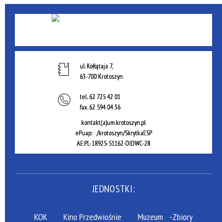
ul. Kołłątaja 7,
63-700 Krotoszyn
tel.
62 725 42 01
fax.
62 594 04 36
kontakt(a)um.krotoszyn.pl
ePuap: /krotoszyn/SkrytkaESP
AE:PL-18925-51162-DIDWC-28
JEDNOSTKI:
KOK
Kino Przedwiośnie
Muzeum
-Zbiory