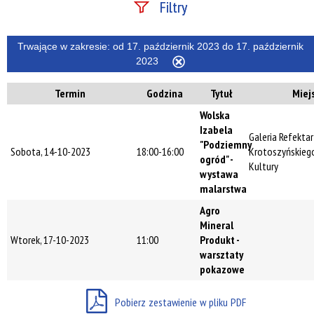
Filtry
Szukana fraza
Trwające w zakresie:
od 17. październik 2023 do 17. październik
2023
Usuń
ten
Termin
Godzina
Tytuł
Miej
filtr
Kategoria
Wolska
Izabela
Galeria Refekta
"Podziemny
Sobota, 14-10-2023
18:00-16:00
Krotoszyńskieg
Trwające w
ogród" -
Kultury
zakresie
wystawa
malarstwa
—
Agro
Miejsce
Mineral
Wtorek, 17-10-2023
11:00
Produkt -
warsztaty
pokazowe
Organizator
Pobierz zestawienie w pliku PDF