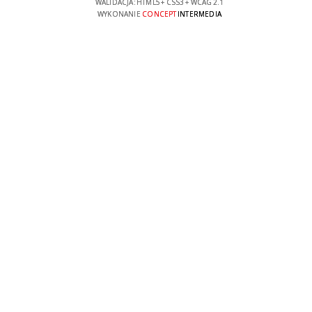
WALIDACJA:
HTML5
+
CSS3
+
WCAG 2.1
WYKONANIE
CONCEPT
INTERMEDIA