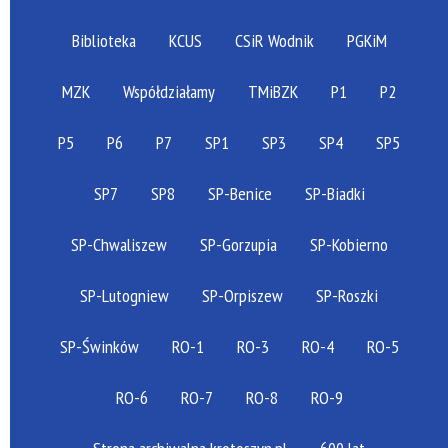
Biblioteka
KCUS
CSiR Wodnik
PGKiM
MZK
Współdziałamy
TMiBZK
P1
P2
P5
P6
P7
SP1
SP3
SP4
SP5
SP7
SP8
SP-Benice
SP-Biadki
SP-Chwaliszew
SP-Gorzupia
SP-Kobierno
SP-Lutogniew
SP-Orpiszew
SP-Roszki
SP-Świnków
RO-1
RO-3
RO-4
RO-5
RO-6
RO-7
RO-8
RO-9