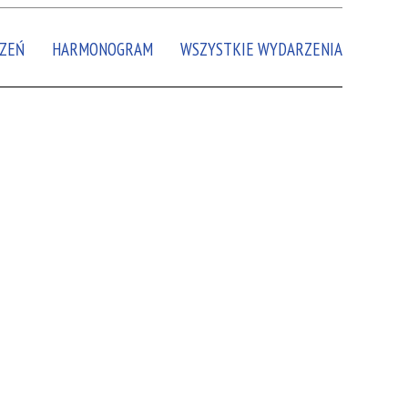
Miejsce
ZEŃ
HARMONOGRAM
WSZYSTKIE WYDARZENIA
Organizator
Promowane