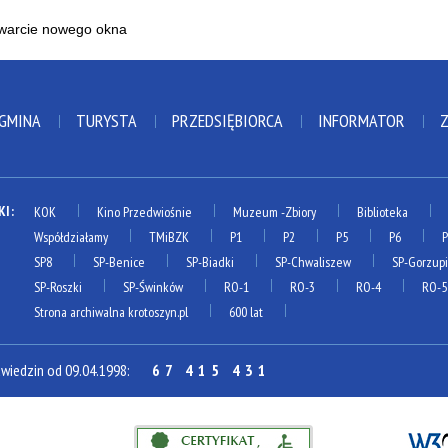
 GMINA
TURYSTA
PRZEDSIĘBIORCA
INFORMATOR
KI:
KOK
Kino Przedwiośnie
Muzeum
-Zbiory
Biblioteka
Współdziałamy
TMiBZK
P1
P2
P5
P6
SP8
SP-Benice
SP-Biadki
SP-Chwaliszew
SP-Gorzup
SP-Roszki
SP-Świnków
RO-1
RO-3
RO-4
RO-5
Strona archiwalna krotoszyn.pl
600 lat
dwiedzin od 09.04.1998:
67 415 431