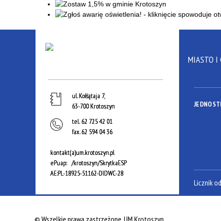
MIASTO I
ul. Kołłątaja 7,
JEDNOST
63-700 Krotoszyn
tel.
62 725 42 01
fax.
62 594 04 36
kontakt(a)um.krotoszyn.pl
ePuap: /krotoszyn/SkrytkaESP
AE:PL-18925-51162-DIDWC-28
Licznik o
©
Wszelkie prawa zastrzeżone, UM Krotoszyn