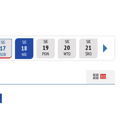
SIE
SIE
SIE
SIE
SIE
19
20
21
17
18
PON
WTO
ŚRO
SOB
NIE
Filtry
Szukana fraza
Usuń
Kategoria
Trwające w
—
zakresie