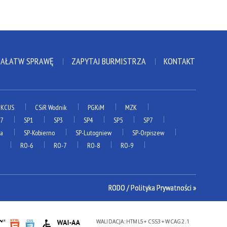
ZAŁATW SPRAWĘ
ZAPYTAJ BURMISTRZA
KONTAKT
KCUS
CSiR Wodnik
PGKiM
MZK
P7
SP1
SP3
SP4
SP5
SP7
ia
SP-Kobierno
SP-Lutogniew
SP-Orpiszew
RO-6
RO-7
RO-8
RO-9
RODO / Polityka Prywatności »
WALIDACJA:
HTML5
+
CSS3
+
WCAG 2.1