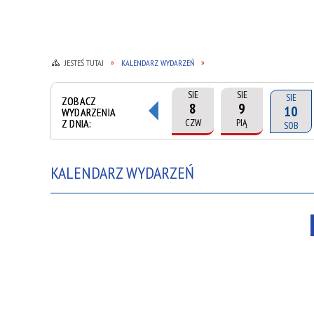
JESTEŚ TUTAJ
KALENDARZ WYDARZEŃ
SIE
SIE
SIE
ZOBACZ
8
9
10
WYDARZENIA
Z DNIA:
CZW
PIĄ
SOB
KALENDARZ WYDARZEŃ