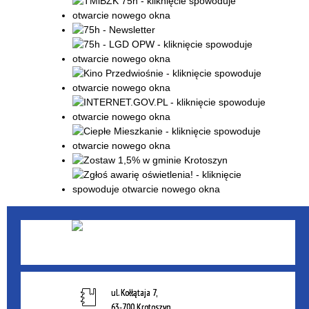
ul. Kołłątaja 7,
63-700 Krotoszyn