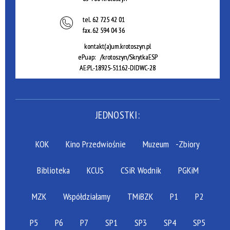
tel.
62 725 42 01
fax.
62 594 04 36
kontakt(a)um.krotoszyn.pl
ePuap: /krotoszyn/SkrytkaESP
AE:PL-18925-51162-DIDWC-28
JEDNOSTKI:
KOK
Kino Przedwiośnie
Muzeum
-Zbiory
Biblioteka
KCUS
CSiR Wodnik
PGKiM
MZK
Współdziałamy
TMiBZK
P1
P2
P5
P6
P7
SP1
SP3
SP4
SP5