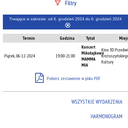
Filtry
Szukana fraza
Trwające w zakresie:
od 6. grudzień 2024 do 6. grudzień 2024
Usuń
ten
Termin
Godzina
Tytuł
Miej
filtr
Kategoria
Koncert
Kino 3D Przedwi
Mikołajkowy
Piątek, 06-12-2024
19:00-21:00
Krotoszyńskieg
MAMMA
Kultury
Trwające w
MIA
zakresie
Pobierz zestawienie w pliku PDF
—
Miejsce
WSZYSTKIE WYDARZENIA
Organizator
HARMONOGRAM