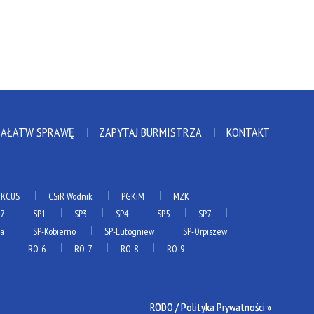
ZAŁATW SPRAWĘ
ZAPYTAJ BURMISTRZA
KONTAKT
KCUS
CSiR Wodnik
PGKiM
MZK
P7
SP1
SP3
SP4
SP5
SP7
ia
SP-Kobierno
SP-Lutogniew
SP-Orpiszew
RO-6
RO-7
RO-8
RO-9
RODO / Polityka Prywatności »