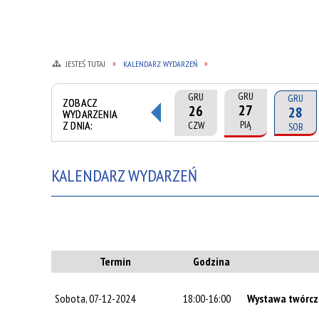
JESTEŚ TUTAJ
KALENDARZ WYDARZEŃ
GRU
GRU
GRU
ZOBACZ
27
26
28
WYDARZENIA
Z DNIA:
PIĄ
CZW
SOB
KALENDARZ WYDARZEŃ
Termin
Godzina
Sobota, 07-12-2024
18:00-16:00
Wystawa twórczoś