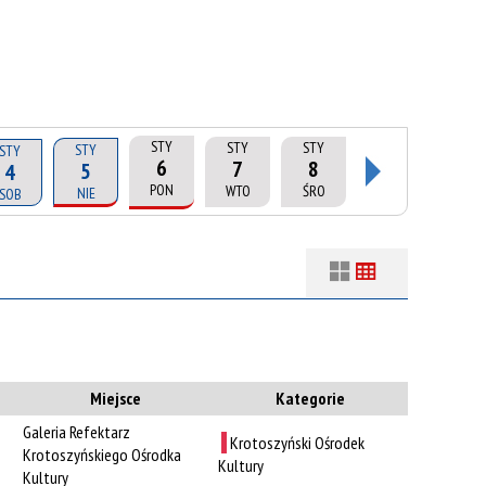
STY
STY
STY
STY
STY
6
7
8
5
4
PON
WTO
ŚRO
NIE
SOB
Filtry
Szukana fraza
suń
Kategoria
Miejsce
Kategorie
Galeria Refektarz
Trwające w
Krotoszyński Ośrodek
—
Krotoszyńskiego Ośrodka
zakresie
Kultury
Kultury