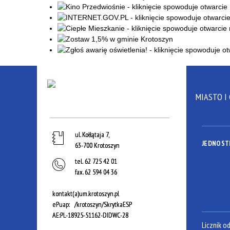
MIASTO I
ul. Kołłątaja 7,
JEDNOST
63-700 Krotoszyn
tel.
62 725 42 01
fax.
62 594 04 36
kontakt(a)um.krotoszyn.pl
ePuap: /krotoszyn/SkrytkaESP
AE:PL-18925-51162-DIDWC-28
Licznik o