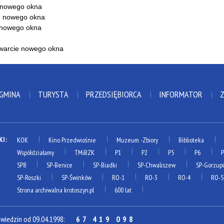
 GMINA
TURYSTA
PRZEDSIĘBIORCA
INFORMATOR
KI:
KOK
Kino Przedwiośnie
Muzeum
-Zbiory
Biblioteka
Współdziałamy
TMiBZK
P1
P2
P5
P6
SP8
SP-Benice
SP-Biadki
SP-Chwaliszew
SP-Gorzup
SP-Roszki
SP-Świnków
RO-1
RO-3
RO-4
RO-5
Strona archiwalna krotoszyn.pl
600 lat
dwiedzin od 09.04.1998:
67 419 098