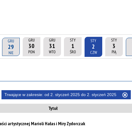
GRU
GRU
STY
STY
STY
GRU
30
31
1
3
2
29
PON
WTO
ŚRO
PIĄ
CZW
NIE
Trwające w zakresie:
od 2. styczeń 2025 do 2. styczeń 2025
U
ten
Tytuł
filtr
ci artystycznej Marioli Hałas i Miry Zydorczak