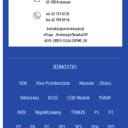
63-700 Krotoszyn
tel.
62 725 42 01
fax.
62 594 04 36
kontakt(a)um.krotoszyn.pl
ePuap: /krotoszyn/SkrytkaESP
AE:PL-18925-51162-DIDWC-28
JEDNOSTKI:
KOK
Kino Przedwiośnie
Muzeum
-Zbiory
Biblioteka
KCUS
CSiR Wodnik
PGKiM
MZK
Współdziałamy
TMiBZK
P1
P2
P5
P6
P7
SP1
SP3
SP4
SP5