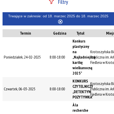
Filtry
Szukana fraza
Trwające w zakresie:
od 18. marzec 2025 do 18. marzec 2025
Usuń
ten
Termin
Godzina
Tytuł
Miej
filtr
Kategoria
Konkurs
plastyczny
na
Krotoszyńska Bi
Trwające w
Poniedziałek, 24-02-2025
8:00-18:00
„Najładniejszą
Publiczna im. A
zakresie
kartkę
Fiedlera w Krot
wielkanocną
—
2025”
Miejsce
KONKURS
Krotoszyńska Bi
CZYTELNICZY
Czwartek, 06-03-2025
8:00-18:00
Publiczna im. A
„DETEKTYW
Fiedlera w Krot
POZYTYWKA”
Organizator
À la
recherche