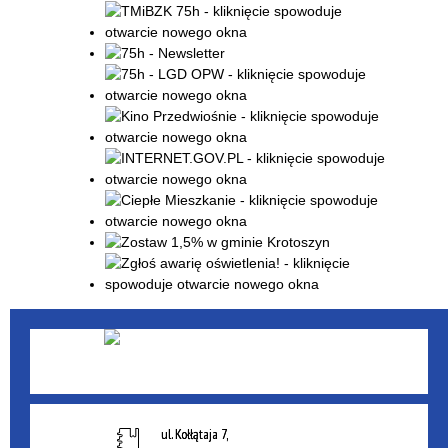
ul. Kołłątaja 7,