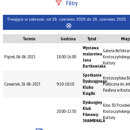
Filtry
Szukana fraza
Trwające w zakresie:
od 26. czerwiec 2025 do 26. czerwiec 2025
Usuń
ten
Termin
Godzina
Tytuł
Miej
filtr
Kategoria
Wystawa
Galeria Refekta
malarstwa
Piątek, 06-06-2025
18:00-16:00
Krotoszyńskieg
Jana
Kultury
Trwające w
Bartkowiaka
zakresie
Spotkanie
Krotoszyńska Bi
Dyskusyjnego
—
Czwartek, 26-06-2025
9:10-10:10
Publiczna im. A
Klubu
Fiedlera w Krot
Miejsce
Książki
Dyskusyjny
Kino 3D Przedwi
Klub
20:00-22:30
Krotoszyńskieg
Filmowy:
Organizator
Kultury
SHAMBHALA