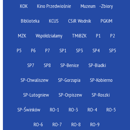
KOK
Kino Przedwiośnie
Muzeum
-Zbiory
Biblioteka
KCUS
CSiR Wodnik
PGKiM
MZK
Współdziałamy
TMiBZK
P1
P2
P5
P6
P7
SP1
SP3
SP4
SP5
SP7
SP8
SP-Benice
SP-Biadki
SP-Chwaliszew
SP-Gorzupia
SP-Kobierno
SP-Lutogniew
SP-Orpiszew
SP-Roszki
SP-Świnków
RO-1
RO-3
RO-4
RO-5
RO-6
RO-7
RO-8
RO-9