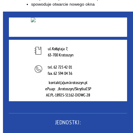
ul. Kołłątaja 7,
63-700 Krotoszyn
tel.
62 725 42 01
fax.
62 594 04 36
kontakt(a)um.krotoszyn.pl
ePuap: /krotoszyn/SkrytkaESP
AE:PL-18925-51162-DIDWC-28
JEDNOSTKI: