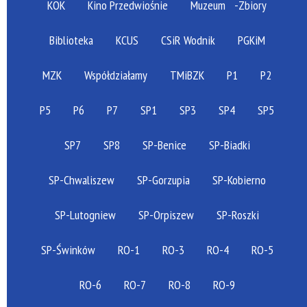
KOK
Kino Przedwiośnie
Muzeum
-Zbiory
Biblioteka
KCUS
CSiR Wodnik
PGKiM
MZK
Współdziałamy
TMiBZK
P1
P2
P5
P6
P7
SP1
SP3
SP4
SP5
SP7
SP8
SP-Benice
SP-Biadki
SP-Chwaliszew
SP-Gorzupia
SP-Kobierno
SP-Lutogniew
SP-Orpiszew
SP-Roszki
SP-Świnków
RO-1
RO-3
RO-4
RO-5
RO-6
RO-7
RO-8
RO-9