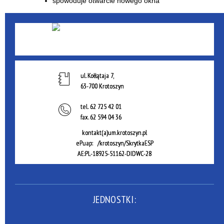
ul. Kołłątaja 7,
63-700 Krotoszyn
tel.
62 725 42 01
fax.
62 594 04 36
kontakt(a)um.krotoszyn.pl
ePuap: /krotoszyn/SkrytkaESP
AE:PL-18925-51162-DIDWC-28
JEDNOSTKI: