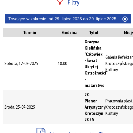
Filtry
Szukana fraza
Trwające w zakresie:
od 29. lipiec 2025 do 29. lipiec 2025
Us
ten
Termin
Godzina
Tytuł
Miej
filtr
Kategoria
Grażyna
Kielińska
"Człowiek
Galeria Refekta
- Świat
Sobota, 12-07-2025
18:00
Krotoszyńskieg
Trwające w
Ukrytej
Kultury
zakresie
Ostrożności"
-
—
malarstwo
Miejsce
20.
Plener
Pracownia plas
Środa, 23-07-2025
Artystyczny
Krotoszyńskieg
Krotoszyn
Kultury
Organizator
2025