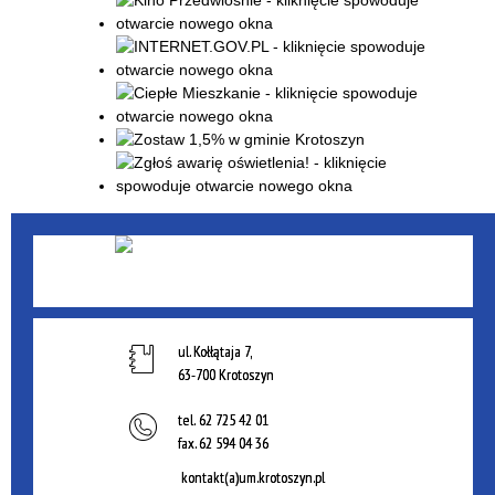
ul. Kołłątaja 7,
63-700 Krotoszyn
tel.
62 725 42 01
fax.
62 594 04 36
kontakt(a)um.krotoszyn.pl