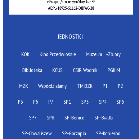
ePuap: /krotoszyn/SkrytkaESP
AE:PL-18925-51162-DIDWC-28
JEDNOSTKI:
KOK
Kino Przedwiośnie
Muzeum
-Zbiory
Biblioteka
KCUS
CSiR Wodnik
PGKiM
MZK
Współdziałamy
TMiBZK
P1
P2
P5
P6
P7
SP1
SP3
SP4
SP5
SP7
SP8
SP-Benice
SP-Biadki
SP-Chwaliszew
SP-Gorzupia
SP-Kobierno