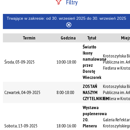
Filtry
Szukana fraza
Trwające w zakresie:
od 30. wrzesień 2025 do 30. wrzesień 2025
Usuń
ten
Termin
Godzina
Tytuł
Miej
filtr
Kategoria
Światło
Ikony
Krotoszyńska Bi
namalowane
Środa, 03-09-2025
10:00-18:00
Publiczna im. A
Trwające w
przez
Fiedlera w Krot
zakresie
Dorotę
Wieczorek
—
ZOSTAŃ
Krotoszyńska Bi
Miejsce
Czwartek, 04-09-2025
8:00-18:00
NASZYM
Publiczna im. A
CZYTELNIKIEM
Fiedlera w Krot
Wystawa
poplenerowa
Organizator
20.
Galeria Refekta
Sobota, 13-09-2025
18:00-16:00
Pleneru
Krotoszyńskieg