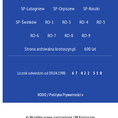
SP-Lutogniew
SP-Orpiszew
SP-Roszki
SP-Świnków
RO-1
RO-3
RO-4
RO-5
RO-6
RO-7
RO-8
RO-9
Strona archiwalna krotoszyn.pl
600 lat
Licznik odwiedzin od 09.04.1998:
67 422 318
RODO / Polityka Prywatności »
©
Wszelkie prawa zastrzeżone, UM Krotoszyn