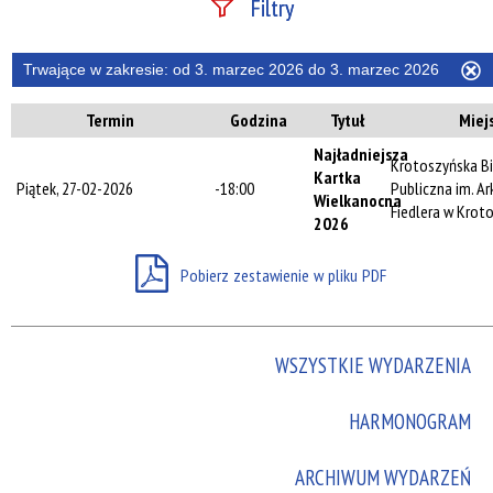
Filtry
Szukana fraza
Trwające w zakresie:
od 3. marzec 2026 do 3. marzec 2026
U
ten
Termin
Godzina
Tytuł
Miej
filtr
Kategoria
Najładniejsza
Krotoszyńska Bi
Kartka
Piątek, 27-02-2026
-18:00
Publiczna im. A
Wielkanocna
Fiedlera w Krot
2026
Trwające w
zakresie
Pobierz zestawienie w pliku PDF
—
Miejsce
WSZYSTKIE WYDARZENIA
HARMONOGRAM
Organizator
ARCHIWUM WYDARZEŃ