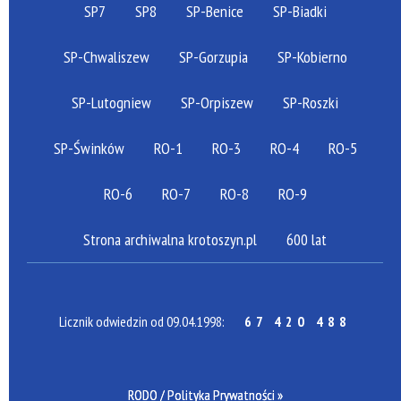
SP7
SP8
SP-Benice
SP-Biadki
SP-Chwaliszew
SP-Gorzupia
SP-Kobierno
SP-Lutogniew
SP-Orpiszew
SP-Roszki
SP-Świnków
RO-1
RO-3
RO-4
RO-5
RO-6
RO-7
RO-8
RO-9
Strona archiwalna krotoszyn.pl
600 lat
Licznik odwiedzin od 09.04.1998:
67 420 488
RODO / Polityka Prywatności »