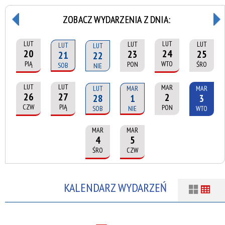
ZOBACZ WYDARZENIA Z DNIA:
LUT
LUT
LUT
LUT
LUT
LUT
20
24
23
25
21
22
PIĄ
WTO
PON
ŚRO
SOB
NIE
LUT
LUT
MAR
LUT
MAR
MAR
26
27
2
28
1
3
CZW
PIĄ
PON
SOB
NIE
WTO
MAR
MAR
4
5
ŚRO
CZW
KALENDARZ WYDARZEŃ