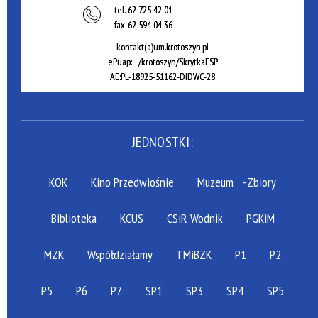
tel.
62 725 42 01
fax.
62 594 04 36
kontakt(a)um.krotoszyn.pl
ePuap: /krotoszyn/SkrytkaESP
AE:PL-18925-51162-DIDWC-28
JEDNOSTKI:
KOK
Kino Przedwiośnie
Muzeum
-Zbiory
Biblioteka
KCUS
CSiR Wodnik
PGKiM
MZK
Współdziałamy
TMiBZK
P1
P2
P5
P6
P7
SP1
SP3
SP4
SP5