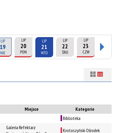
LIP
LIP
LIP
LIP
LIP
20
23
22
19
21
PON
CZW
ŚRO
NIE
WTO
Filtry
Szukana fraza
uń
Kategoria
Miejsce
Kategorie
Biblioteka
Trwające w
—
zakresie
Galeria Refektarz
Krotoszyński Ośrodek