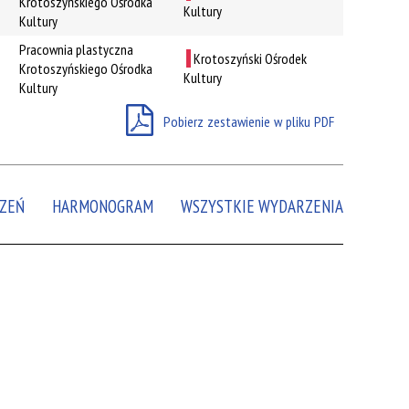
Krotoszyńskiego Ośrodka
Kultury
Kultury
Miejsce
Pracownia plastyczna
Krotoszyński Ośrodek
Krotoszyńskiego Ośrodka
Organizator
Kultury
Kultury
Promowane
Pobierz zestawienie w pliku PDF
ZEŃ
HARMONOGRAM
WSZYSTKIE WYDARZENIA