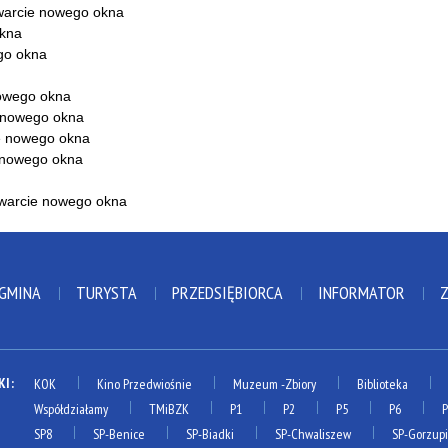
 GMINA
TURYSTA
PRZEDSIĘBIORCA
INFORMATOR
KI:
KOK
Kino Przedwiośnie
Muzeum
-Zbiory
Biblioteka
Współdziałamy
TMiBZK
P1
P2
P5
P6
SP8
SP-Benice
SP-Biadki
SP-Chwaliszew
SP-Gorzup