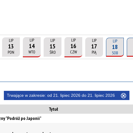
LIP
LIP
LIP
LIP
LIP
LIP
14
16
13
15
17
18
WTO
CZW
PON
ŚRO
PIĄ
SOB
Trwające w zakresie:
od 21. lipiec 2026 do 21. lipiec 2026
Us
ten
Tytuł
filtr
zny "Podróż po Japonii"