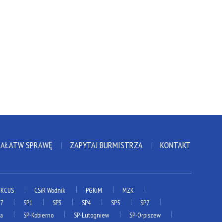
ZAŁATW SPRAWĘ
ZAPYTAJ BURMISTRZA
KONTAKT
KCUS
CSiR Wodnik
PGKiM
MZK
P7
SP1
SP3
SP4
SP5
SP7
ia
SP-Kobierno
SP-Lutogniew
SP-Orpiszew