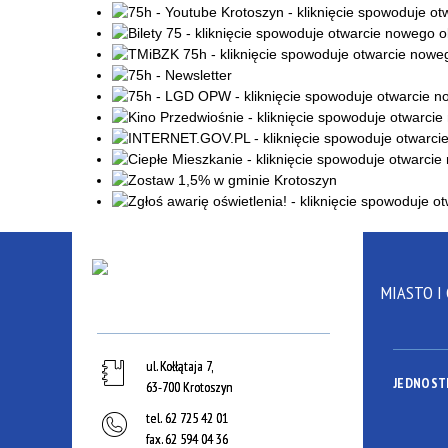
MIASTO I
ul. Kołłątaja 7,
JEDNOST
63-700 Krotoszyn
tel.
62 725 42 01
fax.
62 594 04 36