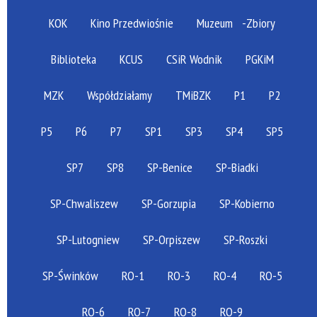
KOK
Kino Przedwiośnie
Muzeum
-Zbiory
Biblioteka
KCUS
CSiR Wodnik
PGKiM
MZK
Współdziałamy
TMiBZK
P1
P2
P5
P6
P7
SP1
SP3
SP4
SP5
SP7
SP8
SP-Benice
SP-Biadki
SP-Chwaliszew
SP-Gorzupia
SP-Kobierno
SP-Lutogniew
SP-Orpiszew
SP-Roszki
SP-Świnków
RO-1
RO-3
RO-4
RO-5
RO-6
RO-7
RO-8
RO-9