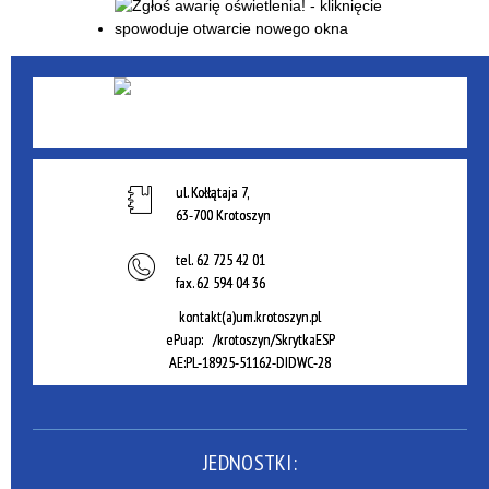
ul. Kołłątaja 7,
63-700 Krotoszyn
tel.
62 725 42 01
fax.
62 594 04 36
kontakt(a)um.krotoszyn.pl
ePuap: /krotoszyn/SkrytkaESP
AE:PL-18925-51162-DIDWC-28
JEDNOSTKI: