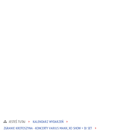
JESTEŚ TUTAJ
KALENDARZ WYDARZEŃ
ZGRANIE KROTOSZYNA - KONCERTY VARIUS MANX, XO SHOW + DJ SET