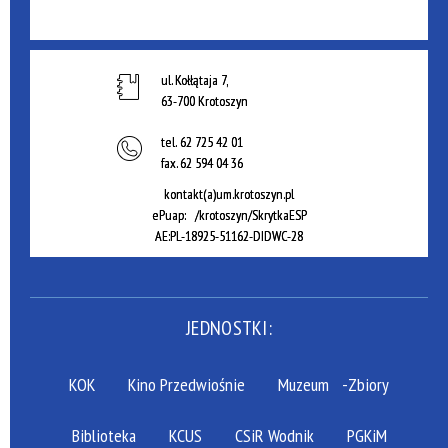
ul. Kołłątaja 7,
63-700 Krotoszyn
tel.
62 725 42 01
fax.
62 594 04 36
kontakt(a)um.krotoszyn.pl
ePuap: /krotoszyn/SkrytkaESP
AE:PL-18925-51162-DIDWC-28
JEDNOSTKI:
KOK
Kino Przedwiośnie
Muzeum
-Zbiory
Biblioteka
KCUS
CSiR Wodnik
PGKiM