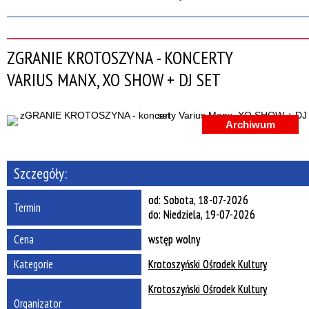
Szukana fraza
ZGRANIE KROTOSZYNA - KONCERTY
Kategoria
VARIUS MANX, XO SHOW + DJ SET
Trwające w zakresie
—
Archiwum
Miejsce
Szczegóły:
Organizator
od:
Sobota, 18-07-2026
Termin
do:
Niedziela, 19-07-2026
Promowane
Cena
wstęp wolny
Kategorie
Krotoszyński Ośrodek Kultury
Krotoszyński Ośrodek Kultury
Organizator