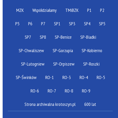
MZK
Współdziałamy
TMiBZK
P1
P2
P5
P6
P7
SP1
SP3
SP4
SP5
SP7
SP8
SP-Benice
SP-Biadki
SP-Chwaliszew
SP-Gorzupia
SP-Kobierno
SP-Lutogniew
SP-Orpiszew
SP-Roszki
SP-Świnków
RO-1
RO-3
RO-4
RO-5
RO-6
RO-7
RO-8
RO-9
Strona archiwalna krotoszyn.pl
600 lat