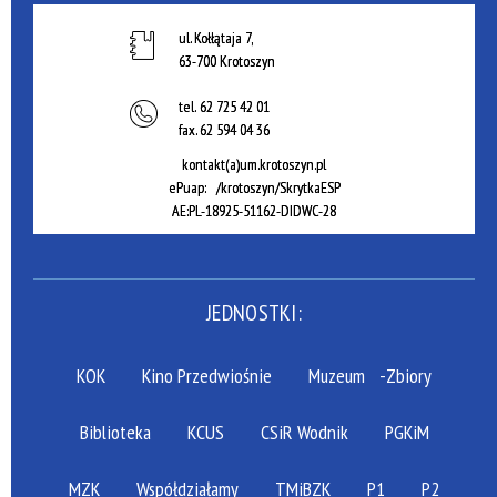
ul. Kołłątaja 7,
63-700 Krotoszyn
tel.
62 725 42 01
fax.
62 594 04 36
kontakt(a)um.krotoszyn.pl
ePuap: /krotoszyn/SkrytkaESP
AE:PL-18925-51162-DIDWC-28
JEDNOSTKI:
KOK
Kino Przedwiośnie
Muzeum
-Zbiory
Biblioteka
KCUS
CSiR Wodnik
PGKiM
MZK
Współdziałamy
TMiBZK
P1
P2