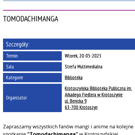
Szukana fraza
TOMODACHIMANGA
Kategoria
Trwające w zakresie
Szczegóły:
—
Miejsce
Termin
Wtorek, 20-05-2025
Sala
Strefa Multimedialna
Organizator
Kategorie
Biblioteka
Krotoszyńska Biblioteka Publiczna im.
Promowane
Arkadego Fiedlera w Krotoszynie
Organizator
ul. Benicka 9
63-700 Krotoszyn
Zapraszamy wszystkich fanów mangi i anime na kolejne
spotkanie
"Tomodachimanga"
w Krotoszyńskiej