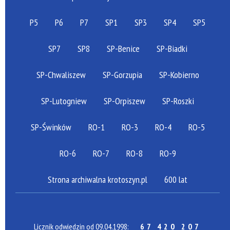
P5
P6
P7
SP1
SP3
SP4
SP5
SP7
SP8
SP-Benice
SP-Biadki
SP-Chwaliszew
SP-Gorzupia
SP-Kobierno
SP-Lutogniew
SP-Orpiszew
SP-Roszki
SP-Świnków
RO-1
RO-3
RO-4
RO-5
RO-6
RO-7
RO-8
RO-9
Strona archiwalna krotoszyn.pl
600 lat
Licznik odwiedzin od 09.04.1998:
67 420 207