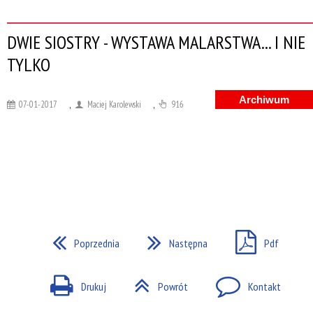
DWIE SIOSTRY - WYSTAWA MALARSTWA... I NIE
TYLKO
Archiwum
07-01-2017
,
Maciej Karolewski
,
916
Poprzednia
Następna
Pdf
Drukuj
Powrót
Kontakt