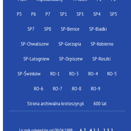
P5
P6
P7
SP1
SP3
SP4
SP5
SP7
SP8
SP-Benice
SP-Biadki
SP-Chwaliszew
SP-Gorzupia
SP-Kobierno
SP-Lutogniew
SP-Orpiszew
SP-Roszki
SP-Świnków
RO-1
RO-3
RO-4
RO-5
RO-6
RO-7
RO-8
RO-9
Strona archiwalna krotoszyn.pl
600 lat
Licznik odwiedzin od 09.04.1998:
67 422 232