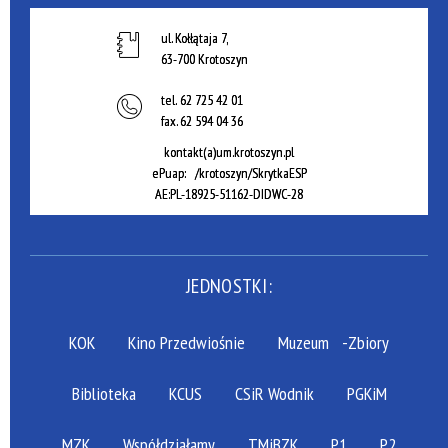
ul. Kołłątaja 7,
63-700 Krotoszyn
tel.
62 725 42 01
fax.
62 594 04 36
kontakt(a)um.krotoszyn.pl
ePuap: /krotoszyn/SkrytkaESP
AE:PL-18925-51162-DIDWC-28
JEDNOSTKI:
KOK
Kino Przedwiośnie
Muzeum
-Zbiory
Biblioteka
KCUS
CSiR Wodnik
PGKiM
MZK
Współdziałamy
TMiBZK
P1
P2