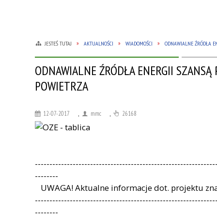
JESTEŚ TUTAJ
AKTUALNOŚCI
WIADOMOŚCI
ODNAWIALNE ŹRÓDŁA EN
ODNAWIALNE ŹRÓDŁA ENERGII SZANSĄ 
POWIETRZA
12-07-2017
,
mmc
,
26168
--------------------------------------------------------------
--------
UWAGA! Aktualne informacje dot. projektu znajd
--------------------------------------------------------------
--------