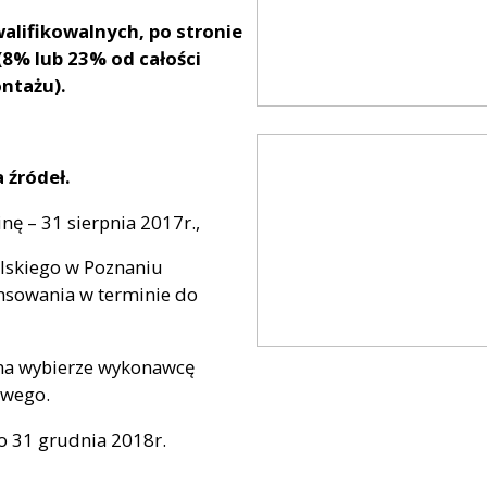
alifikowalnych, po stronie
8% lub 23% od całości
ontażu).
 źródeł.
nę – 31 sierpnia 2017r.,
lskiego w Poznaniu
ansowania w terminie do
na wybierze wykonawcę
owego.
do 31 grudnia 2018r.