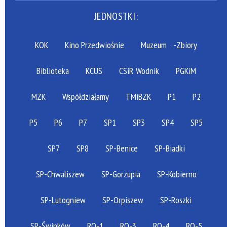
JEDNOSTKI:
KOK
Kino Przedwiośnie
Muzeum
-Zbiory
Biblioteka
KCUS
CSiR Wodnik
PGKiM
MZK
Współdziałamy
TMiBZK
P1
P2
P5
P6
P7
SP1
SP3
SP4
SP5
SP7
SP8
SP-Benice
SP-Biadki
SP-Chwaliszew
SP-Gorzupia
SP-Kobierno
SP-Lutogniew
SP-Orpiszew
SP-Roszki
SP-Świnków
RO-1
RO-3
RO-4
RO-5