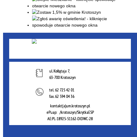
ul. Kołłątaja 7,
63-700 Krotoszyn
tel.
62 725 42 01
fax.
62 594 04 36
kontakt(a)um.krotoszyn.pl
ePuap: /krotoszyn/SkrytkaESP
AE:PL-18925-51162-DIDWC-28