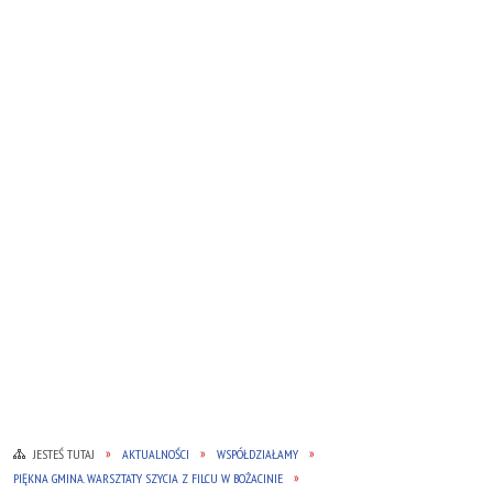
JESTEŚ TUTAJ
AKTUALNOŚCI
WSPÓŁDZIAŁAMY
PIĘKNA GMINA. WARSZTATY SZYCIA Z FILCU W BOŻACINIE