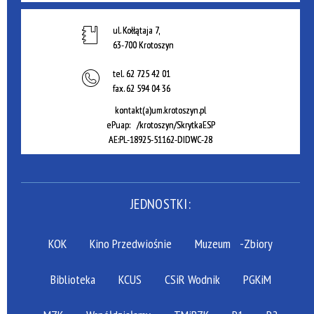
ul. Kołłątaja 7,
63-700 Krotoszyn
tel.
62 725 42 01
fax.
62 594 04 36
kontakt(a)um.krotoszyn.pl
ePuap: /krotoszyn/SkrytkaESP
AE:PL-18925-51162-DIDWC-28
JEDNOSTKI:
KOK
Kino Przedwiośnie
Muzeum
-Zbiory
Biblioteka
KCUS
CSiR Wodnik
PGKiM