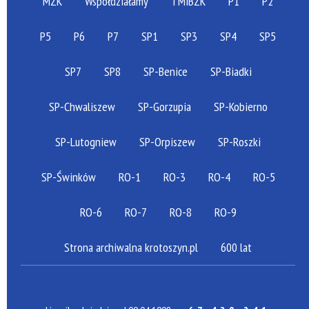
MZK
Współdziałamy
TMiBZK
P1
P2
P5
P6
P7
SP1
SP3
SP4
SP5
SP7
SP8
SP-Benice
SP-Biadki
SP-Chwaliszew
SP-Gorzupia
SP-Kobierno
SP-Lutogniew
SP-Orpiszew
SP-Roszki
SP-Świnków
RO-1
RO-3
RO-4
RO-5
RO-6
RO-7
RO-8
RO-9
Strona archiwalna krotoszyn.pl
600 lat