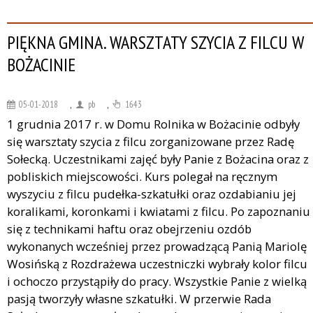
PIĘKNA GMINA. WARSZTATY SZYCIA Z FILCU W
BOŻACINIE
05-01-2018
,
pb
,
1643
1 grudnia 2017 r. w Domu Rolnika w Bożacinie odbyły
się warsztaty szycia z filcu zorganizowane przez Radę
Sołecką. Uczestnikami zajęć były Panie z Bożacina oraz z
pobliskich miejscowości. Kurs polegał na ręcznym
wyszyciu z filcu pudełka-szkatułki oraz ozdabianiu jej
koralikami, koronkami i kwiatami z filcu. Po zapoznaniu
się z technikami haftu oraz obejrzeniu ozdób
wykonanych wcześniej przez prowadzącą Panią Mariolę
Wosińską z Rozdrażewa uczestniczki wybrały kolor filcu
i ochoczo przystąpiły do pracy. Wszystkie Panie z wielką
pasją tworzyły własne szkatułki. W przerwie Rada