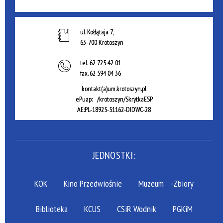
ul. Kołłątaja 7,
63-700 Krotoszyn
tel.
62 725 42 01
fax.
62 594 04 36
kontakt(a)um.krotoszyn.pl
ePuap: /krotoszyn/SkrytkaESP
AE:PL-18925-51162-DIDWC-28
JEDNOSTKI:
KOK
Kino Przedwiośnie
Muzeum
-Zbiory
Biblioteka
KCUS
CSiR Wodnik
PGKiM