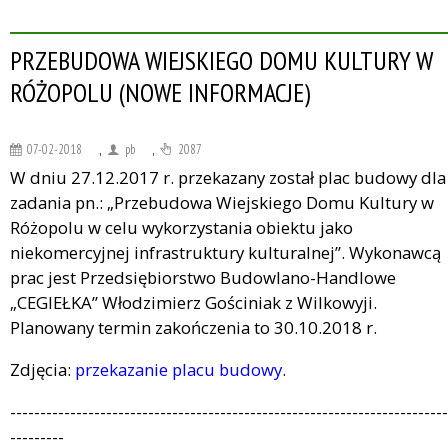
PRZEBUDOWA WIEJSKIEGO DOMU KULTURY W
RÓŻOPOLU (NOWE INFORMACJE)
07-02-2018
,
pb
,
2087
W dniu 27.12.2017 r. przekazany został plac budowy dla
zadania pn.: „Przebudowa Wiejskiego Domu Kultury w
Różopolu w celu wykorzystania obiektu jako
niekomercyjnej infrastruktury kulturalnej”. Wykonawcą
prac jest Przedsiębiorstwo Budowlano-Handlowe
„CEGIEŁKA” Włodzimierz Gościniak z Wilkowyji.
Planowany termin zakończenia to 30.10.2018 r.
Zdjęcia:
przekazanie placu budowy
.
-------------------------------------------------------------------------
---------