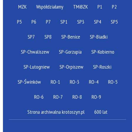
MZK
Współdziałamy
TMiBZK
P1
P2
P5
P6
P7
SP1
SP3
SP4
SP5
SP7
SP8
SP-Benice
SP-Biadki
SP-Chwaliszew
SP-Gorzupia
SP-Kobierno
SP-Lutogniew
SP-Orpiszew
SP-Roszki
SP-Świnków
RO-1
RO-3
RO-4
RO-5
RO-6
RO-7
RO-8
RO-9
Strona archiwalna krotoszyn.pl
600 lat