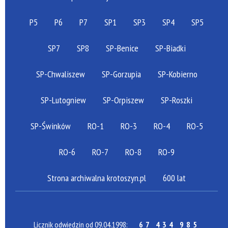
P5
P6
P7
SP1
SP3
SP4
SP5
SP7
SP8
SP-Benice
SP-Biadki
SP-Chwaliszew
SP-Gorzupia
SP-Kobierno
SP-Lutogniew
SP-Orpiszew
SP-Roszki
SP-Świnków
RO-1
RO-3
RO-4
RO-5
RO-6
RO-7
RO-8
RO-9
Strona archiwalna krotoszyn.pl
600 lat
Licznik odwiedzin od 09.04.1998:
67 434 985