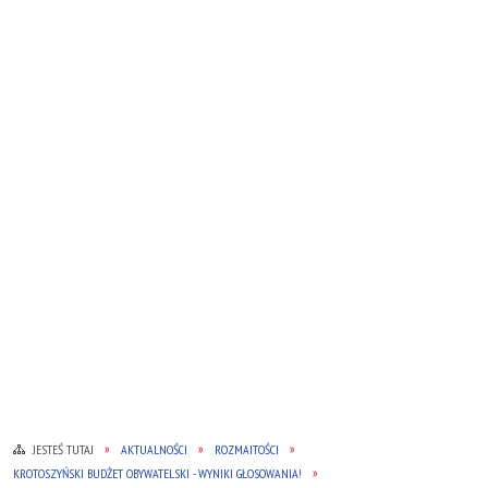
JESTEŚ TUTAJ
AKTUALNOŚCI
ROZMAITOŚCI
KROTOSZYŃSKI BUDŻET OBYWATELSKI - WYNIKI GŁOSOWANIA!