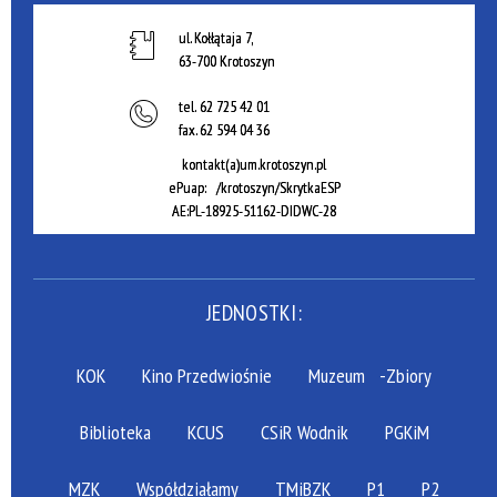
ul. Kołłątaja 7,
63-700 Krotoszyn
tel.
62 725 42 01
fax.
62 594 04 36
kontakt(a)um.krotoszyn.pl
ePuap: /krotoszyn/SkrytkaESP
AE:PL-18925-51162-DIDWC-28
JEDNOSTKI:
KOK
Kino Przedwiośnie
Muzeum
-Zbiory
Biblioteka
KCUS
CSiR Wodnik
PGKiM
MZK
Współdziałamy
TMiBZK
P1
P2