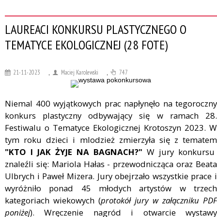
LAUREACI KONKURSU PLASTYCZNEGO O
TEMATYCE EKOLOGICZNEJ (28 FOTE)
21-11-2023
,
Maciej Karolewski
,
747
Niemal 400 wyjątkowych prac napłynęło na tegoroczny
konkurs plastyczny odbywający się w ramach 28.
Festiwalu o Tematyce Ekologicznej Krotoszyn 2023. W
tym roku dzieci i mlodzież zmierzyła się z tematem
"KTO I JAK ŻYJE NA BAGNACH?"
W jury konkursu
znaleźli się: Mariola Hałas - przewodnicząca oraz Beata
Ulbrych i Paweł Mizera. Jury obejrzało wszystkie prace i
wyróżniło ponad 45 młodych artystów w trzech
kategoriach wiekowych (
protokół jury w załączniku PDF
poniżej
). Wręczenie nagród i otwarcie wystawy