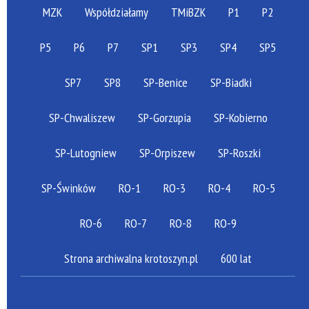
MZK
Współdziałamy
TMiBZK
P1
P2
P5
P6
P7
SP1
SP3
SP4
SP5
SP7
SP8
SP-Benice
SP-Biadki
SP-Chwaliszew
SP-Gorzupia
SP-Kobierno
SP-Lutogniew
SP-Orpiszew
SP-Roszki
SP-Świnków
RO-1
RO-3
RO-4
RO-5
RO-6
RO-7
RO-8
RO-9
Strona archiwalna krotoszyn.pl
600 lat