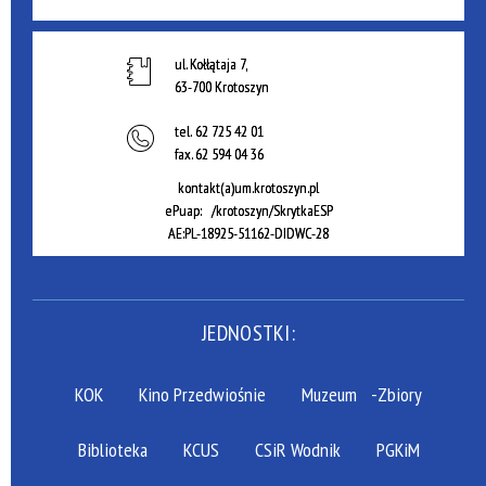
ul. Kołłątaja 7,
63-700 Krotoszyn
tel.
62 725 42 01
fax.
62 594 04 36
kontakt(a)um.krotoszyn.pl
ePuap: /krotoszyn/SkrytkaESP
AE:PL-18925-51162-DIDWC-28
JEDNOSTKI:
KOK
Kino Przedwiośnie
Muzeum
-Zbiory
Biblioteka
KCUS
CSiR Wodnik
PGKiM