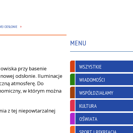
EJ ODSŁONIE
MENU
WSZYSTKIE
dowiska przy basenie
nowej odsłonie. Iluminacje
WIADOMOŚCI
iczną atmosferę. Do
onomiczny, w którym można
WSPÓŁDZIAŁAMY
KULTURA
ia z tej niepowtarzalnej
OŚWIATA
SPORT I REKREACJA