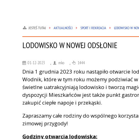
JESTEŚ TUTAJ
AKTUALNOŚCI
SPORT I REKREACJA
LODOWISKO W NOW
LODOWISKO W NOWEJ ODSŁONIE
01-12-2023
,
mko
,
1444
Dnia 1 grudnia 2023 roku nastąpiło otwarcie lo
Wodnik, które w tym roku możemy podziwiać w 
świetlne uatrakcyjniają lodowisko i tworzą mag
dyspozycji Mieszkańców jest także punkt gastr
zakupić ciepłe napoje i przekąski.
Zapraszamy całe rodziny do wspólnego korzystan
zimowej przygody!
Godziny otwarcia lodowiska: